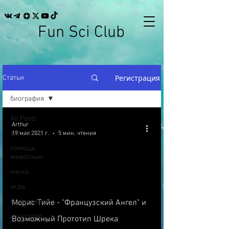
Fun Sci Club
Регистрация
Статьи
биография
All Posts
Arthur
веганство
19 мая 2021 г.
5 мин. чтения
помощь
животным
наука
игры
майнкрафт
Морис Тийе - "Французский Ангел" и
искусство
Возможный Прототип Шрека