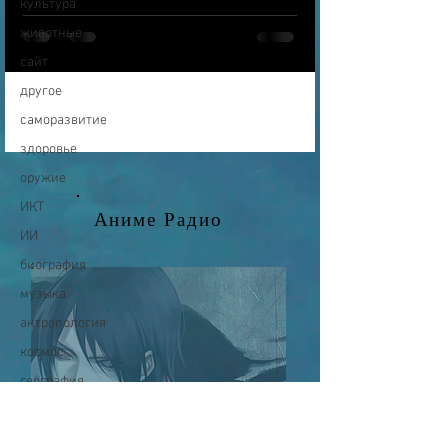
культура
животные
сайт
другое
саморазвитие
здоровье
оружие
ИКТ
Аниме Радио
ИИ
биография
музыка
антропология
космос
география
палеонтология
динозавры