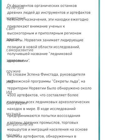
От фрагментов органических останков 
культура
древних людей до инструментов и артефактов 
животные
неясного назначения, эти находки ежегодно 
привлекают внимание ученых к 
сайт
высокогорным и приполярным регионам 
другое
планеты. Норвегия занимает лидирующие 
позиции в новой области исследований, 
саморазвитие
получившей название “ледниковой 
здоровье
археологии”. 
оружие
По словам Эспена Финстада, руководителя 
норвежской программы “Секреты льда”, на 
ИКТ
территории Норвегии было обнаружено около 
ИИ
4500 артефактов, что составляет более 
половины всех ледниковых археологических 
биография
находок в мире. В ходе исследований 
музыка
предпринимаются попытки воссоздания 
картины древних промыслов, торговых 
антропология
маршрутов и миграций населения на основе 
космос
анализа артефактов, обнаруженных в 