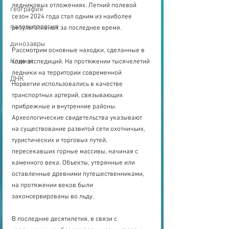
ледниковых отложениях. Летний полевой 
география
сезон 2024 года стал одним из наиболее 
палеонтология
результативных за последнее время. 
динозавры
Рассмотрим основные находки, сделанные в 
Климат
ходе экспедиций. На протяжении тысячелетий 
ледники на территории современной 
ДНК
Норвегии использовались в качестве 
транспортных артерий, связывающих 
прибрежные и внутренние районы. 
Археологические свидетельства указывают 
на существование развитой сети охотничьих, 
туристических и торговых путей, 
пересекавших горные массивы, начиная с 
каменного века. Объекты, утерянные или 
оставленные древними путешественниками, 
на протяжении веков были 
законсервированы во льду. 
В последние десятилетия, в связи с 