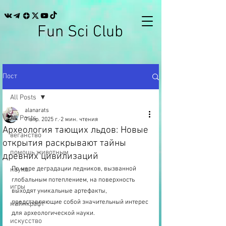
Fun Sci Club
Пост
All Posts
alanarats
All Posts
7 апр. 2025 г.
2 мин. чтения
Археология тающих льдов: Новые
веганство
открытия раскрывают тайны
помощь животным
древних цивилизаций
По мере деградации ледников, вызванной 
наука
глобальным потеплением, на поверхность 
игры
выходят уникальные артефакты, 
представляющие собой значительный интерес 
майнкрафт
для археологической науки. 
искусство