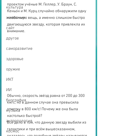
проектом учёные М. Геллер, У. Браун, С. 
культура
Кеньон и М. Курц случайно обнаружили одну 
животные
необычную вещь, а именно слишком быстро 
двигающуюся звезду, которая привлекла их 
сайт
внимание. 
другое
саморазвитие
здоровье
оружие
ИКТ
ИИ
Обычно, скорость звёзд равна от 200 до 300 
биография
км/с, но в данном случае она превысила 
отметку в 800 км/с! Почему же она была 
музыка
настолько быстрой? 
антропология
Всё дело в том, что данную звезду выбили из 
галактики и при всём вышесказанном, 
космос
оказалось, что подобные звёзды называются 