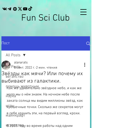
Fun Sci Club
Пост
All Posts
alanarats
All Posts
5 сент. 2022 г.
2 мин. чтения
Звёзды как мячи? Или почему их
веганство
выбивают из галактики.
помощь животным
Как же удивительно звёздное небо, и как же 
мало мы о нём знаем. На ночном небе после 
наука
заката солнца мы видим миллионы звёзд, как 
игры
крошечные точки. Сколько же секретов могут 
в себе хранить эти, на первый взгляд, крохи. 
майнкрафт
искусство
В 2005 году во время работы над одним 