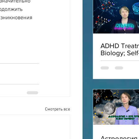
значительно 
родолжить 
озникновения 
ADHD Treatm
Biology; Self
Acceptance;
Interviews;
ADHD
Смотреть все
Астрология