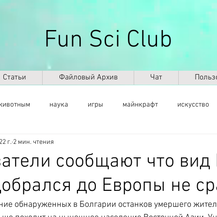
Fun Sci Club
Статьи
Файловый Архив
Чат
Польз
животным
наука
игры
майнкрафт
искусство
22 г.
2 мин. чтения
саморазвитие
здоровье
оружие
ИКТ
ИИ
атели сообщают что вид
добрался до Европы не ср
космос
география
палеонтология
динозавры
ние обнаруженных в Болгарии останков умершего жител