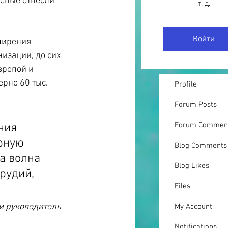
ченые отнесли 
т. д.
Войти
ширения 
изации, до сих 
вропой и 
рно 60 тыс. 
Profile
Forum Posts
Forum Commen
ния 
рную 
Blog Comments
а волна 
Blog Likes
рудий, 
Files
и руководитель 
My Account
Notifications