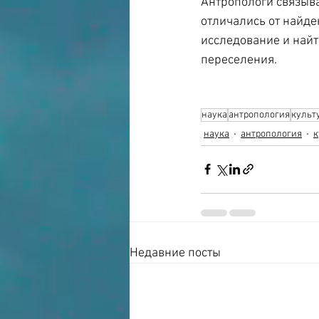
Антропологи связыва
отличались от найде
исследование и найт
переселения.
наука
антропология
культ
наука
антропология
к
Недавние посты