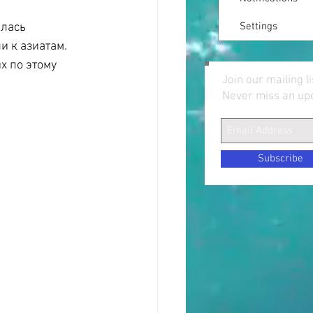
лась 
Settings
и к азиатам. 
 по этому 
Join our mailing li
Never miss an up
Subscribe