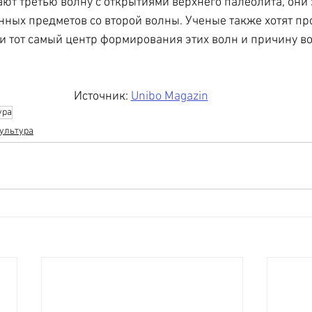
ют третью волну с открытиями верхнего палеолита, они 
нных предметов со второй волны. Ученые также хотят п
и тот самый центр формирования этих волн и причину в
Источник: 
Unibo Magazin
ура
ультура