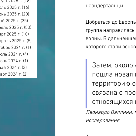
густ 2025 г.
(16)
16 постов
неандертальцы.
ль 2025 г.
(16)
16 постов
нь 2025 г.
(20)
20 постов
ай 2025 г.
(25)
25 постов
Добраться до Европы 
ель 2025 г.
(53)
53 поста
группа направилась 
арт 2025 г.
(10)
10 постов
волны. В дальнейше
раль 2025 г.
(5)
5 постов
которого стали осн
тябрь 2024 г.
(1)
1 пост
юль 2024 г.
(4)
4 поста
юнь 2024 г.
(1)
1 пост
Затем, около 
май 2024 г.
(3)
3 поста
пошла новая 
арт 2024 г.
(2)
2 поста
территорию о
связана с пр
относящихся 
Леонардо Валлини, м
исследования