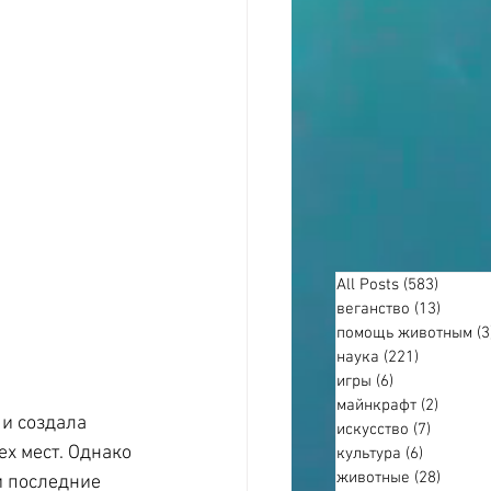
All Posts
(583)
583 по
веганство
(13)
13 пос
помощь животным
(3
наука
(221)
221 пост
игры
(6)
6 постов
майнкрафт
(2)
2 пост
и создала 
искусство
(7)
7 посто
х мест. Однако 
культура
(6)
6 постов
животные
(28)
28 пос
и последние 