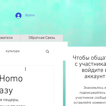
Войти
ователи
Обратная Связь
культура
Чтобы обща
с участник
войдите 
биография
аккаунт
 Homo
азу
Знакомьтесь 
Климат
ДНК
подписывайтесь
участников сообще
я пещеры, 
оставляйте коммент