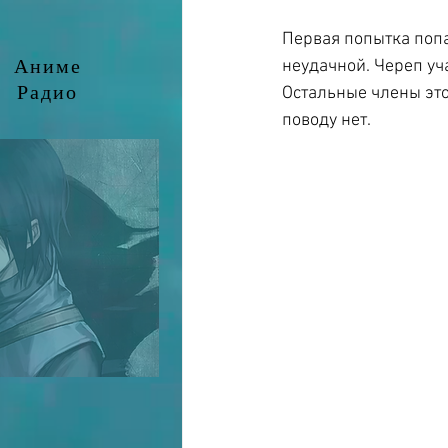
Первая попытка попас
Аниме
неудачной. Череп уч
Радио
Остальные члены это
поводу нет.