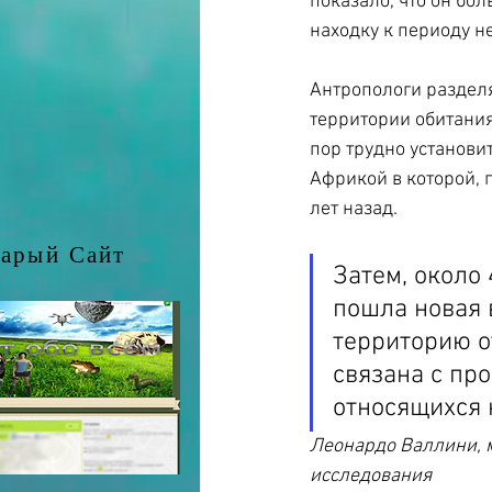
показало, что он бо
находку к периоду н
Антропологи раздел
территории обитания
пор трудно установит
Африкой в которой, 
лет назад.
арый Сайт
Затем, около 
пошла новая 
территорию о
связана с пр
относящихся 
Леонардо Валлини, м
исследования