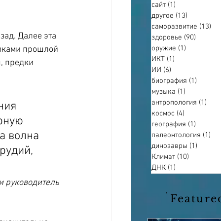
сайт
(1)
1 пост
другое
(13)
13 постов
саморазвитие
(13)
13
зад. Далее эта 
здоровье
(90)
90 пост
оружие
(1)
1 пост
никами прошлой 
ИКТ
(1)
1 пост
, предки 
ИИ
(6)
6 постов
биография
(1)
1 пост
музыка
(1)
1 пост
антропология
(1)
1 по
ния 
космос
(4)
4 поста
рную 
география
(1)
1 пост
а волна 
палеонтология
(1)
1 п
динозавры
(1)
1 пост
рудий, 
Климат
(10)
10 постов
ДНК
(1)
1 пост
и руководитель 
Feature