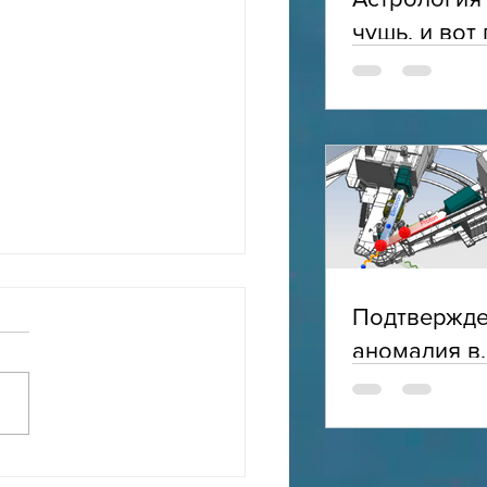
чушь, и вот
Подтвержд
аномалия в
электромаг
структуре п
ная исследовательская