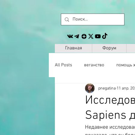
Главная
Форум
All Posts
веганство
помощь 
pnegatina
11 апр. 20
животные
сайт
другое
Исследов
Sapiens 
музыка
антропология
Недавнее исследова