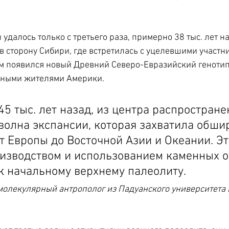
удалось только с третьего раза, примерно 38 тыс. лет на
в сторону Сибири, где встретилась с уцелевшими участ
м появился новый Древний Северо-Евразийский генотип
овными жителями Америки.
45 тыс. лет назад, из центра распростране
волна экспансии, которая захватила обши
т Европы до Восточной Азии и Океании. Эт
оизводством и использованием каменных о
к начальному верхнему палеолиту.
олекулярный антрополог из Падуанского университета 