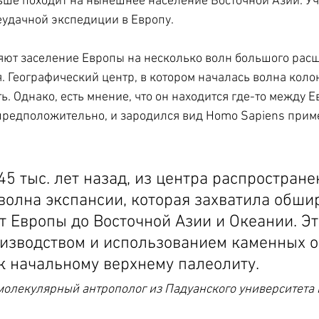
льше походит на нынешнее население Восточной Азии. У
еудачной экспедиции в Европу.
яют заселение Европы на несколько волн большого рас
. Географический центр, в котором началась волна колон
ь. Однако, есть мнение, что он находится где-то между Е
предположительно, и зародился вид Homo Sapiens приме
45 тыс. лет назад, из центра распростране
волна экспансии, которая захватила обши
т Европы до Восточной Азии и Океании. Эт
оизводством и использованием каменных о
к начальному верхнему палеолиту.
олекулярный антрополог из Падуанского университета 