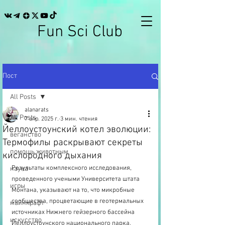
Fun Sci Club
Пост
All Posts
alanarats
All Posts
7 апр. 2025 г.
3 мин. чтения
Йеллоустоунский котел эволюции:
веганство
Термофилы раскрывают секреты
помощь животным
кислородного дыхания
Результаты комплексного исследования, 
наука
проведенного учеными Университета штата 
игры
Монтана, указывают на то, что микробные 
сообщества, процветающие в геотермальных 
майнкрафт
источниках Нижнего гейзерного бассейна 
искусство
Йеллоустоунского национального парка, 