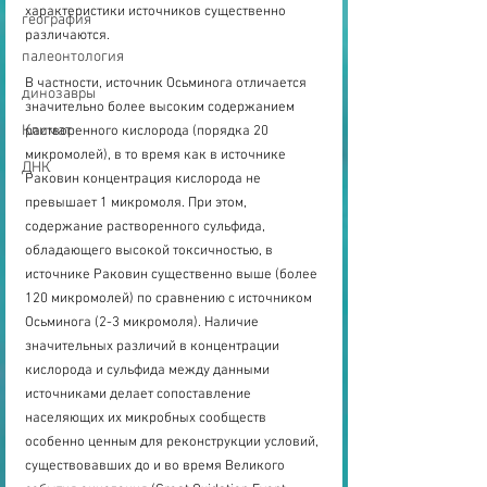
характеристики источников существенно 
география
различаются. 
палеонтология
В частности, источник Осьминога отличается 
динозавры
значительно более высоким содержанием 
Климат
растворенного кислорода (порядка 20 
микромолей), в то время как в источнике 
ДНК
Раковин концентрация кислорода не 
превышает 1 микромоля. При этом, 
содержание растворенного сульфида, 
обладающего высокой токсичностью, в 
источнике Раковин существенно выше (более 
120 микромолей) по сравнению с источником 
Осьминога (2-3 микромоля). Наличие 
значительных различий в концентрации 
кислорода и сульфида между данными 
источниками делает сопоставление 
населяющих их микробных сообществ 
особенно ценным для реконструкции условий, 
существовавших до и во время Великого 