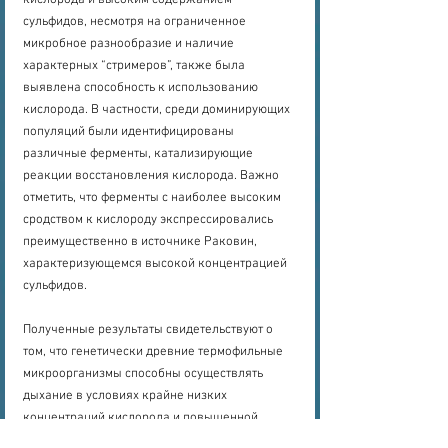
кислорода и высоким содержанием 
сульфидов, несмотря на ограниченное 
микробное разнообразие и наличие 
характерных “стримеров”, также была 
выявлена способность к использованию 
кислорода. В частности, среди доминирующих 
популяций были идентифицированы 
различные ферменты, катализирующие 
реакции восстановления кислорода. Важно 
отметить, что ферменты с наиболее высоким 
сродством к кислороду экспрессировались 
преимущественно в источнике Раковин, 
характеризующемся высокой концентрацией 
сульфидов. 
Полученные результаты свидетельствуют о 
том, что генетически древние термофильные 
микроорганизмы способны осуществлять 
дыхание в условиях крайне низких 
концентраций кислорода и повышенной 
концентрации токсичных сульфидов. Данный 