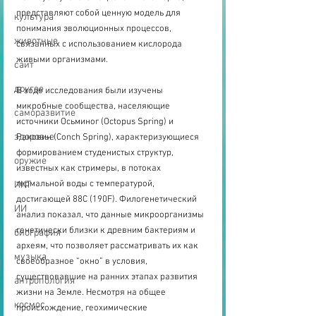
представляют собой ценную модель для 
культура
понимания эволюционных процессов, 
животные
связанных с использованием кислорода 
живыми организмами. 
сайт
другое
В ходе исследования были изучены 
микробные сообщества, населяющие 
саморазвитие
источники Осьминог (Octopus Spring) и 
здоровье
Раковин (Conch Spring), характеризующиеся 
формированием студенистых структур, 
оружие
известных как стримеры, в потоках 
термальной воды с температурой, 
ИКТ
достигающей 88C (190F). Филогенетический 
ИИ
анализ показал, что данные микроорганизмы 
генетически близки к древним бактериям и 
биография
археям, что позволяет рассматривать их как 
музыка
своеобразное “окно” в условия, 
существовавшие на ранних этапах развития 
антропология
жизни на Земле. Несмотря на общее 
космос
происхождение, геохимические 