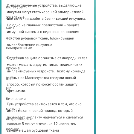
Имплантируемые устройства, выделяющие 
культура
инсулин могут стать хорошей альтернативой 
животные
для лечения диабета без инъекций инсулина. 
Но одно из главных препятствий – защита 
сайт
иммунной системы в виде возникновения 
другое
толстой рубцовой ткани, блокирующей 
высвобождение инсулина.
саморазвитие
здоровье
Подобная защита организма от инородных тел 
может мешать и другим типам медицинских 
оружие
имплантируемых устройств. Поэтому команда 
ученых из Массачусетса создали новый 
ИКТ
способ, который поможет обойти защиту 
ИИ
организма.
биография
Суть устройства заключается в том, что оно 
музыка
имеет механический привод, который 
позволяет импланту надуваться и сдуваться 
антропология
каждые 5 минут в течение 12 часов, тем 
космос
самым мешая рубцовой ткани 