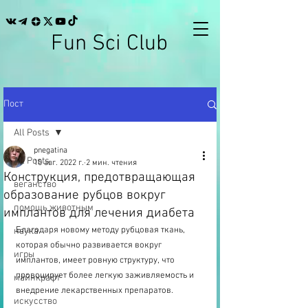
Fun Sci Club
Пост
All Posts
pnegatina
All Posts
10 авг. 2022 г.
2 мин. чтения
Конструкция, предотвращающая
веганство
образование рубцов вокруг
помощь животным
имплантов для лечения диабета
Благодаря новому методу рубцовая ткань, 
наука
которая обычно развивается вокруг 
игры
имплантов, имеет ровную структуру, что 
провоцирует более легкую заживляемость и 
майнкрафт
внедрение лекарственных препаратов.
искусство