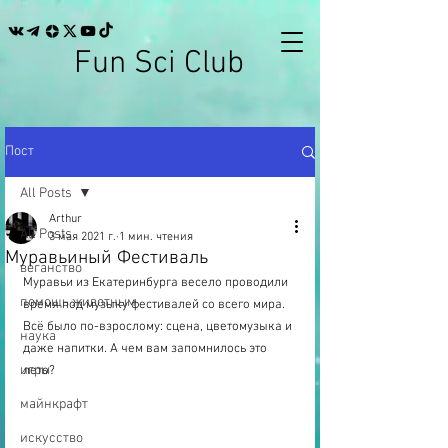
Fun Sci Club
Пост
All Posts
Arthur
All Posts
3 мая 2021 г.
1 мин. чтения
Муравьиный Фестиваль
веганство
Муравьи из Екатеринбурга весело проводили 
помощь животным
время под музыку фестивалей со всего мира. 
Всё было по-взрослому: сцена, цветомузыка и 
наука
даже напитки. А чем вам запомнилось это 
игры
лето?
майнкрафт
искусство