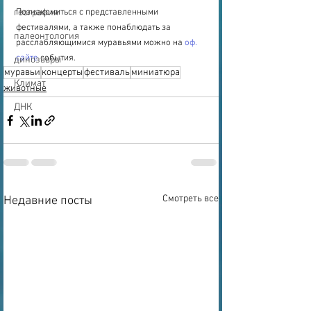
география
Познакомиться с представленными 
фестивалями, а также понаблюдать за 
палеонтология
расслабляющимися муравьями можно на 
оф. 
сайте
 события.
динозавры
муравьи
концерты
фестиваль
миниатюра
Климат
животные
ДНК
Смотреть все
Недавние посты