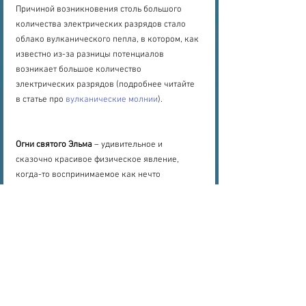
Причиной возникновения столь большого 
количества электрических разрядов стало 
облако вулканического пепла, в котором, как 
известно из-за разницы потенциалов 
возникает большое количество 
электрических разрядов (подробнее читайте 
в статье про 
вулканические молнии
).
Огни святого Эльма
 – удивительное и 
сказочно красивое физическое явление, 
когда-то воспринимаемое как нечто 
сверхъестественное. Что верно – огни эти 
добрые и сами по себе не приносят 
разрушений, а зачастую действительно 
свидетельствуют о том, что спасение близко, 
пик непогоды позади. Увидев их в природе, 
каждый впечатлится.