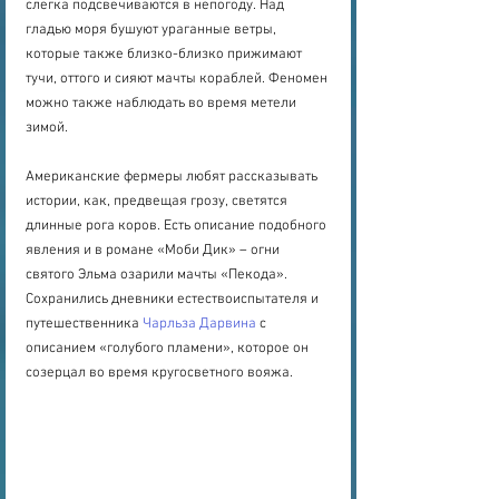
слегка подсвечиваются в непогоду. Над 
гладью моря бушуют ураганные ветры, 
которые также близко-близко прижимают 
тучи, оттого и сияют мачты кораблей. Феномен 
можно также наблюдать во время метели 
зимой.
Американские фермеры любят рассказывать 
истории, как, предвещая грозу, светятся 
длинные рога коров. Есть описание подобного 
явления и в романе «Моби Дик» – огни 
святого Эльма озарили мачты «Пекода». 
Сохранились дневники естествоиспытателя и 
путешественника 
Чарльза Дарвина
 с 
описанием «голубого пламени», которое он 
созерцал во время кругосветного вояжа.