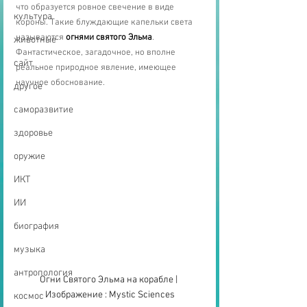
что образуется ровное свечение в виде 
культура
короны. Такие блуждающие капельки света 
называются 
огнями святого Эльма
. 
животные
Фантастическое, загадочное, но вполне 
сайт
реальное природное явление, имеющее 
научное обоснование.
другое
саморазвитие
здоровье
оружие
ИКТ
ИИ
биография
музыка
антропология
Огни Святого Эльма на корабле | 
Изображение : Mystic Sciences
космос