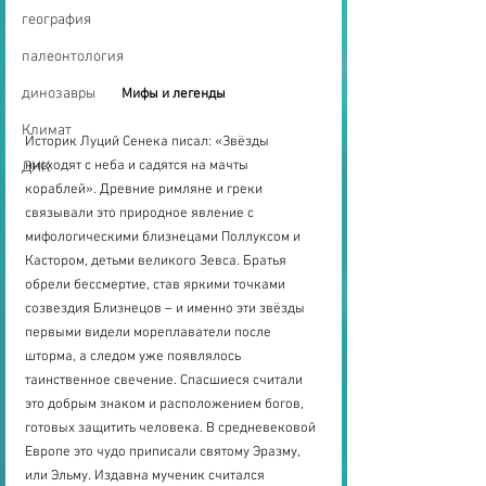
география
палеонтология
динозавры
Мифы и легенды
Климат
Историк Луций Сенека писал: «Звёзды 
нисходят с неба и садятся на мачты 
ДНК
кораблей». Древние римляне и греки 
связывали это природное явление с 
мифологическими близнецами Поллуксом и 
Кастором, детьми великого Зевса. Братья 
обрели бессмертие, став яркими точками 
созвездия Близнецов – и именно эти звёзды 
первыми видели мореплаватели после 
шторма, а следом уже появлялось 
таинственное свечение. Спасшиеся считали 
это добрым знаком и расположением богов, 
готовых защитить человека. В средневековой 
Европе это чудо приписали святому Эразму, 
или Эльму. Издавна мученик считался 