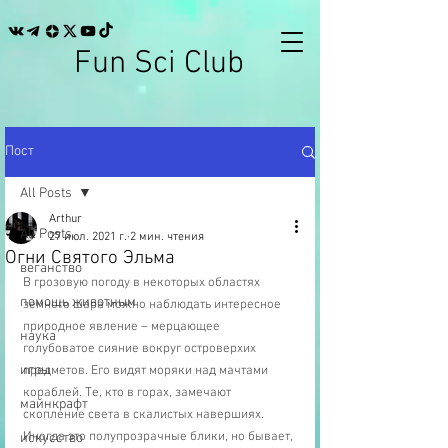
Fun Sci Club
Пост
All Posts
Arthur
All Posts
27 июл. 2021 г.
2 мин. чтения
Огни Святого Эльма
веганство
В грозовую погоду в некоторых областях 
помощь животным
земного шара можно наблюдать интересное 
природное явление – мерцающее 
наука
голубоватое сияние вокруг островерхих 
игры
предметов. Его видят моряки над мачтами 
кораблей. Те, кто в горах, замечают 
майнкрафт
скопление света в скалистых навершиях. 
Иногда это полупрозрачные блики, но бывает, 
искусство