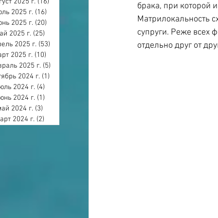
густ 2025 г.
(16)
16 постов
брака, при которой 
ль 2025 г.
(16)
16 постов
Матрилокальность сх
нь 2025 г.
(20)
20 постов
супруги. Реже всех 
ай 2025 г.
(25)
25 постов
ель 2025 г.
(53)
53 поста
отдельно друг от дру
арт 2025 г.
(10)
10 постов
раль 2025 г.
(5)
5 постов
тябрь 2024 г.
(1)
1 пост
юль 2024 г.
(4)
4 поста
юнь 2024 г.
(1)
1 пост
май 2024 г.
(3)
3 поста
арт 2024 г.
(2)
2 поста