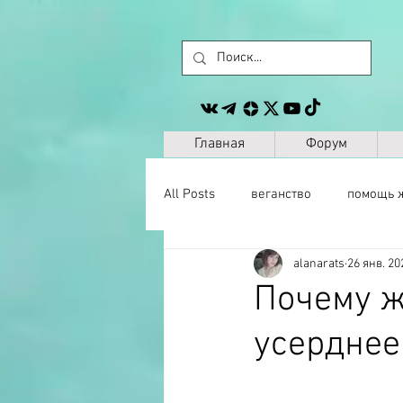
Главная
Форум
All Posts
веганство
помощь 
alanarats
26 янв. 20
животные
сайт
другое
Почему ж
усерднее
музыка
антропология