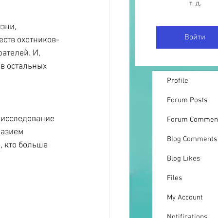
т. д.
зни, 
Войти
ств охотников-
ателей. И, 
в остальных 
Profile
Forum Posts
 исследование 
Forum Commen
разием 
Blog Comments
 кто больше 
Blog Likes
Files
My Account
Notifications