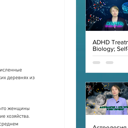
ADHD Treatm
Biology; Self
Acceptance;
Interviews;
ADHD
численные 
их деревнях из 
, что женщины 
е хозяйства. 
 среднем 
Астрология