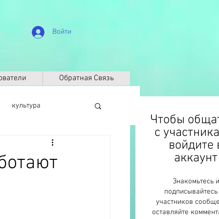
Войти
ователи
Обратная Связь
культура
Чтобы обща
с участник
войдите 
биография
аккаунт
ботают
Знакомьтесь 
Климат
ДНК
подписывайтесь
участников сообще
оставляйте коммент