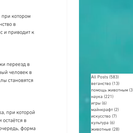
 при котором 
ство в 
с и приводит к 
ки переезд в 
вый человек в 
All Posts
(583)
583 по
лы становятся 
веганство
(13)
13 пос
помощь животным
(3
наука
(221)
221 пост
игры
(6)
6 постов
майнкрафт
(2)
2 пост
а, при которой 
искусство
(7)
7 посто
 остаётся в 
культура
(6)
6 постов
 очередь, форма 
животные
(28)
28 пос