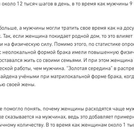
коло 12 тысяч шагов в день, в то время как мужчины 9 
льше, а мужчины могли тратить свое время как на досу
 Так, если женщина покидает родной дом, то это влияет 
 и на физическую силу. Помимо этого, по статистике опро
 с неолокальной формой брака имели повышенную физи
о оставался жить со своими семьями. И при этом женщина
ской работы, чем мужчина. “Золотая середина” в распр
айдена учёными при матрилокальной форме брака, когд
ью своей жены.
е помогло понять, почему женщины расходятся чаще муж
е сказывается на мужчинах, ведь это добавляет примерн
бычному количеству. В то время как женщинам около 1 ты