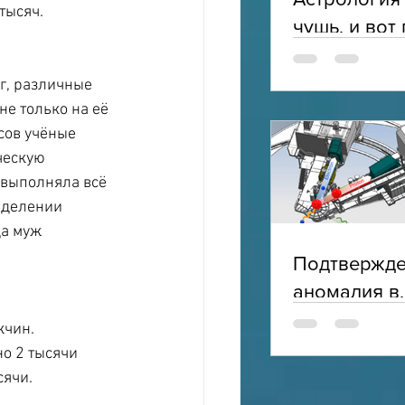
тысяч.
чушь, и вот
г, различные 
не только на её 
сов учёные 
ческую 
 выполняла всё 
еделении 
а муж 
Подтвержд
аномалия в
электромаг
чин. 
структуре п
о 2 тысячи 
сячи.