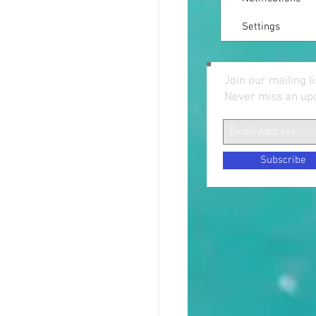
Settings
Join our mailing li
Never miss an up
Subscribe