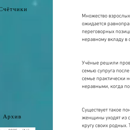
Счётчики
Множество взрослых 
ожидается равноправн
переговорных позици
неравному вкладу в 
Учёные решили прове
семью супруга после
семье практически н
неравными, когда по
Существует такое пон
Архив
женщины уходят из св
кругу своих родных. 