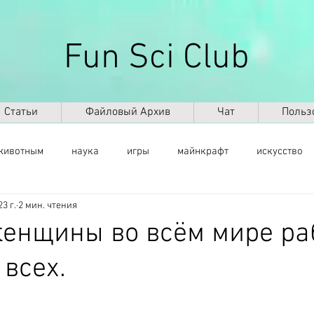
Fun Sci Club
Статьи
Файловый Архив
Чат
Польз
животным
наука
игры
майнкрафт
искусство
23 г.
2 мин. чтения
саморазвитие
здоровье
оружие
ИКТ
ИИ
енщины во всём мире ра
 всех.
космос
география
палеонтология
динозавры