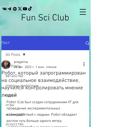
Fun Sci Club
Пост
All Posts
pnegatina
All Posts
26 авг. 2022 г.
1 мин. чтения
Робот, который запрограммирован
веганство
на социальное взаимодействие,
помощь животным
научился контролировать мнение
людей
наука
Робот iCub был создан сотрудниками IIT для 
игры
проведения экспериментальных 
майнкрафт
взаимодействий с людьми. Робот обладает 
ростом чуть больше одного метра, 
искусство