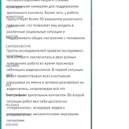
человекоподобным лицом и глазами, 
оснащенными камерами для поддержания 
культура
зрительного контакта. Более того, у робота 
животные
присутствует более 50 вариантов различного 
поведения, что позволяет ему входить в 
сайт
различные социальные ситуации и 
другое
поддерживать общее настроение с человеком.
саморазвитие
Группа исследователей провели эксперимент, 
здоровье
суть которого заключалась в двух разных 
поведениях робота во время просмотра 
оружие
небольших видеороликов. В первой ситуации 
ИКТ
робот приветствовал всех участников, 
спрашивал их имена и активно реагировал на 
ИИ
видеозапись, сопровождая всё это 
биография
постоянным зрительным контактом. Во второй 
ситуации робот вел себя достаточно 
музыка
«стереотипно», игнорируя людей и 
передвигаясь с механическими звуковыми 
антропология
сигналами.
космос