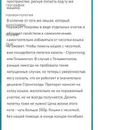
пространстве, рискуя попасть под ту же 
география
машину. 
палеонтология
В отличие от того же лишая, который 
динозавры
поражает покровы в виде отдельных очагов и 
обладает свойством к самоизлечению, 
Климат
самостоятельно избавиться от чесотки кошка 
ДНК
не сможет. Чтобы помочь кошке с чесоткой, 
вам понадобится пипетка капель - Стронгхолд 
или Гельминтал. В случае с Гельминталом, 
раньше никогда не пробовала такие 
запущенные случаи, но теперь с уверенностью 
могу сказать, что он работает и значительно 
дешевле Стронгхолда. Препарат наносят на 
холку кошки, желательно не на пораженный 
участок, но не всегда получается. Делить 
пипетку тоже не нужно! Цена жизни этого 
кота - чуть больше 200р. Кошки с чесоткой, 
без нашей помощи, в конце концов погибают.