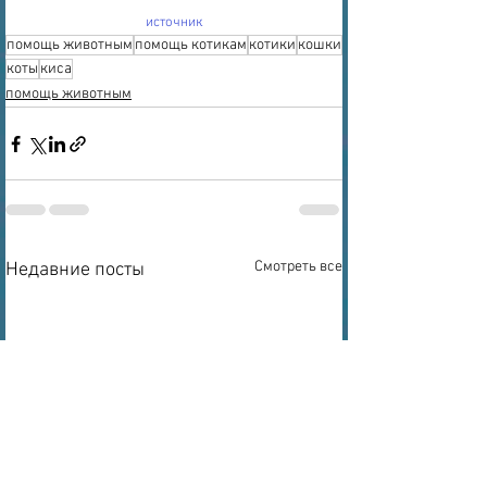
источник
помощь животным
помощь котикам
котики
кошки
коты
киса
помощь животным
Смотреть все
Недавние посты