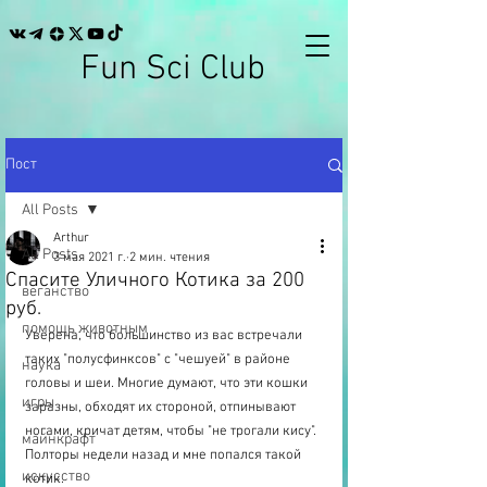
Fun Sci Club
Пост
All Posts
Arthur
All Posts
3 мая 2021 г.
2 мин. чтения
Спасите Уличного Котика за 200
веганство
руб.
помощь животным
Уверена, что большинство из вас встречали 
таких "полусфинксов" с "чешуей" в районе 
наука
головы и шеи. Многие думают, что эти кошки 
игры
заразны, обходят их стороной, отпинывают 
ногами, кричат детям, чтобы "не трогали кису". 
майнкрафт
Полторы недели назад и мне попался такой 
искусство
котик.