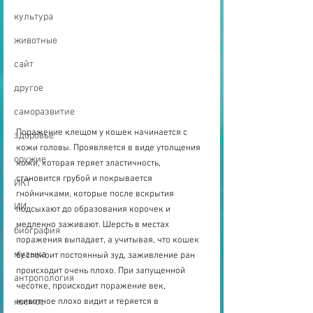
культура
животные
сайт
другое
саморазвитие
Поражение клещом у кошек начинается с 
здоровье
кожи головы. Проявляется в виде утолщения 
оружие
кожи, которая теряет эластичность, 
становится грубой и покрывается 
ИКТ
гнойничками, которые после вскрытия 
ИИ
подсыхают до образования корочек и 
медленно заживают. Шерсть в местах 
биография
поражения выпадает, а учитывая, что кошек 
музыка
беспокоит постоянный зуд, заживление ран 
происходит очень плохо. При запущенной 
антропология
чесотке, происходит поражение век, 
животное плохо видит и теряется в 
космос