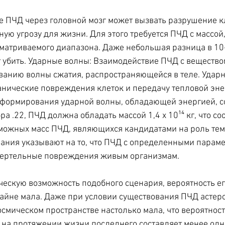
 ПЧД через головной мозг может вызвать разрушение кл
ную угрозу для жизни. Для этого требуется ПЧД с массой
сматриваемого диапазона. Даже небольшая разница в 10
убить. Ударные волны: Взаимодействие ПЧД с вещество
анию волны сжатия, распространяющейся в теле. Ударн
нические повреждения клеток и передачу тепловой эне
 формирования ударной волны, обладающей энергией, с
а .22, ПЧД должна обладать массой 1,4 х 10¹⁴ кг, что соо
можных масс ПЧД, являющихся кандидатами на роль тем
ания указывают на то, что ПЧД с определенными парам
мертельные повреждения живым организмам. 
ческую возможность подобного сценария, вероятность ег
айне мала. Даже при условии существования ПЧД астеро
осмическом пространстве настолько мала, что вероятност
на протяжении жизни последнего составляет менее одно