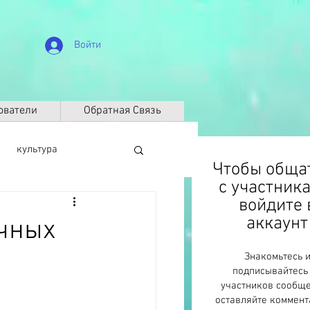
Войти
ователи
Обратная Связь
культура
Чтобы обща
с участник
войдите 
биография
аккаунт
ичных
Знакомьтесь 
Климат
ДНК
подписывайтесь
участников сообще
оставляйте коммент