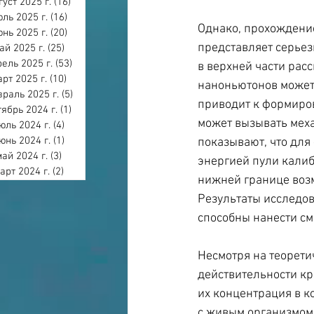
густ 2025 г.
(16)
16 постов
ль 2025 г.
(16)
16 постов
Однако, прохождение
нь 2025 г.
(20)
20 постов
представляет серьез
ай 2025 г.
(25)
25 постов
ель 2025 г.
(53)
53 поста
в верхней части рас
арт 2025 г.
(10)
10 постов
наноньютонов может 
раль 2025 г.
(5)
5 постов
приводит к формиров
тябрь 2024 г.
(1)
1 пост
может вызывать меха
юль 2024 г.
(4)
4 поста
юнь 2024 г.
(1)
1 пост
показывают, что для
май 2024 г.
(3)
3 поста
энергией пули калибр
арт 2024 г.
(2)
2 поста
нижней границе воз
Результаты исследов
способны нанести с
Несмотря на теорети
действительности кр
их концентрация в к
с живым организмом 