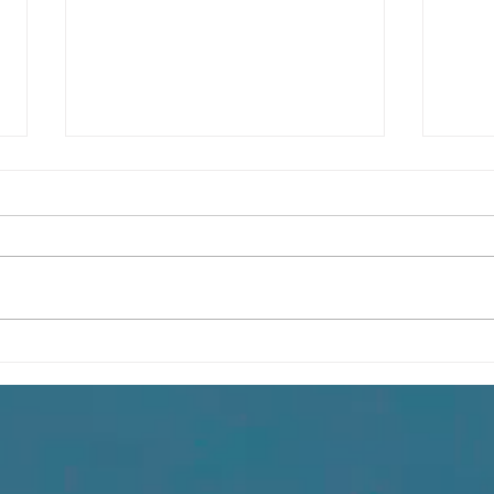
Физики должны
Науч
наслаждаться разнообразием
конф
способов понимания
стра
квантовой механики
иссл
конф