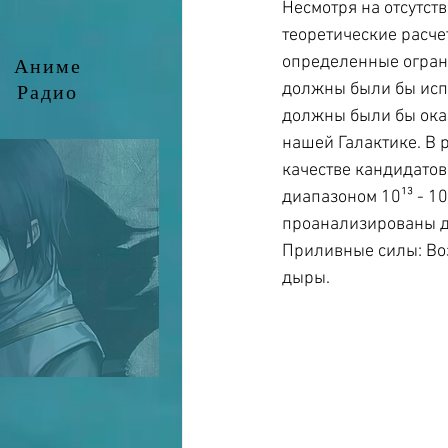
Несмотря на отсутс
теоретические расче
определенные ограни
Аниме
должны были бы испа
Радио
должны были бы оказ
нашей Галактике. В 
качестве кандидатов
диапазоном 10¹³ - 10
проанализированы д
Приливные силы: Во
дыры. 