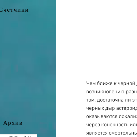
Счётчики
Чем ближе к черной 
возникновению разно
том, достаточна ли э
черных дыр астерои
оказываются локали
Архив
через конечность ил
является смертельны