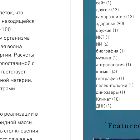
сайт
(1)
1 пост
другое
(13)
13 постов
еток, что 
саморазвитие
(13)
13
, находящейся 
здоровье
(90)
90 пост
-100 
оружие
(1)
1 пост
ИКТ
(1)
1 пост
м организма 
ИИ
(6)
6 постов
ая волна 
биография
(1)
1 пост
ргии. Расчеты 
музыка
(1)
1 пост
опоставимой с 
антропология
(1)
1 по
тветствует 
космос
(4)
4 поста
география
(1)
1 пост
ной материи. 
палеонтология
(1)
1 п
етрами 
динозавры
(1)
1 пост
Климат
(10)
10 постов
ДНК
(1)
1 пост
о реализации в 
идной массы, 
Feature
ь столкновения 
го случая на 