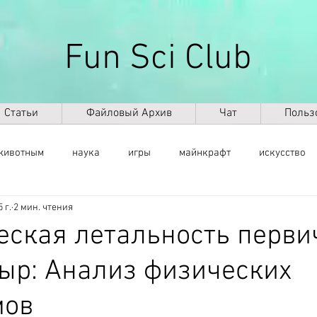
Fun Sci Club
Статьи
Файловый Архив
Чат
Польз
животным
наука
игры
майнкрафт
искусство
 г.
2 мин. чтения
саморазвитие
здоровье
оружие
ИКТ
ИИ
еская летальность перв
ыр: Анализ физических
космос
география
палеонтология
динозавры
мов