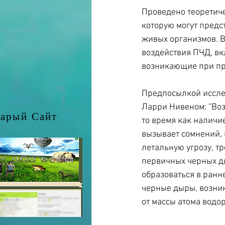
Проведено теоретиче
которую могут предс
живых организмов. 
воздействия ПЧД, в
возникающие при пр
Предпосылкой иссле
Ларри Нивеном: “Воз
арый Сайт
то время как наличи
вызывает сомнений,
летальную угрозу, т
первичных черных ды
образоваться в ранн
черные дыры, возник
от массы атома водо