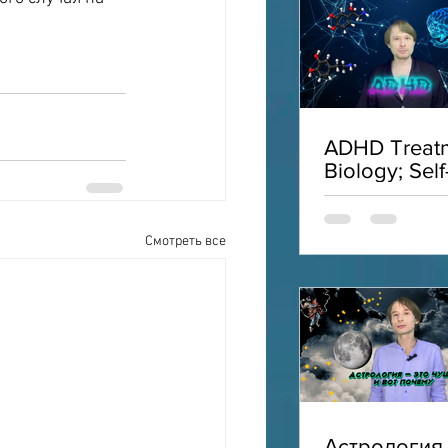
ADHD Treatm
Biology; Self
Acceptance;
Interviews;
ADHD
Смотреть все
Астрология