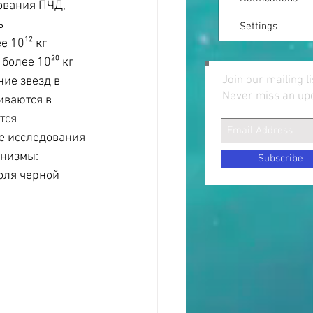
ования ПЧД, 
ь 
Settings
 10¹² кг 
более 10²⁰ кг 
Join our mailing li
ие звезд в 
Never miss an up
иваются в 
тся 
де исследования 
низмы: 
Subscribe
оля черной 