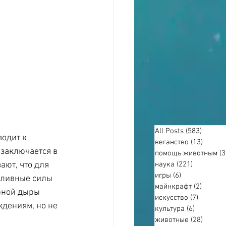
All Posts
(583)
583 по
одит к 
веганство
(13)
13 пос
заключается в 
помощь животным
(3
наука
(221)
221 пост
ают, что для 
игры
(6)
6 постов
иливные силы 
майнкрафт
(2)
2 пост
рной дыры 
искусство
(7)
7 посто
дениям, но не 
культура
(6)
6 постов
животные
(28)
28 пос