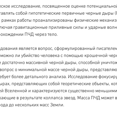
ское исследование, посвященное оценке потенциальной
тавлять собой гипотетические первичные черные дыры (
В рамках работы проанализированы физические механиз
ключая гравитационные приливные силы и ударные волн
охождении ПЧД через тело. 
дования является вопрос, сформулированный писателем
можно ли убийство человека с помощью крошечной черн
е достаточно массивной черной дыры, способной уничтож
 вопрос о минимальной массе черной дыры, представля
ребует более детального анализа. Исследование фокусиру
рах, представляющих собой теоретические объекты, ко
ей Вселенной и характеризуются существенно меньшими 
ающие в результате коллапса звезд. Масса ПЧД может 
рода до нескольких масс Земли. 