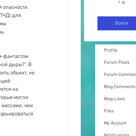
т. д.
 опасности, 
ПЧД) для 
Войти
мы 
ы, 
Profile
-фантастом 
Forum Posts
ой дыры?”. В 
ить объект, не 
Forum Commen
ющей 
Blog Comments
ется на 
торые могли 
Blog Likes
массами, чем 
Files
варьироваться 
My Account
Notifications