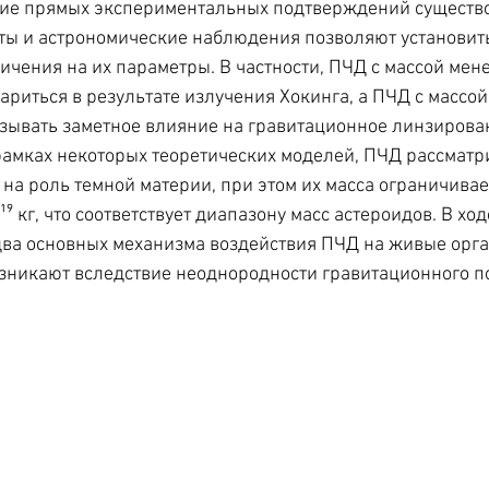
твие прямых экспериментальных подтверждений существ
ты и астрономические наблюдения позволяют установит
чения на их параметры. В частности, ПЧД с массой менее
риться в результате излучения Хокинга, а ПЧД с массой 
ывать заметное влияние на гравитационное линзирован
рамках некоторых теоретических моделей, ПЧД рассматр
 на роль темной материи, при этом их масса ограничивае
¹⁹ кг, что соответствует диапазону масс астероидов. В хо
ва основных механизма воздействия ПЧД на живые орга
зникают вследствие неоднородности гравитационного п