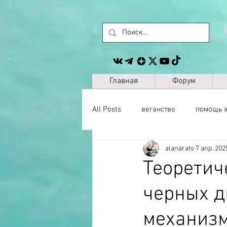
Главная
Форум
All Posts
веганство
помощь 
alanarats
7 апр. 2025
животные
сайт
другое
Теоретич
черных д
музыка
антропология
механиз