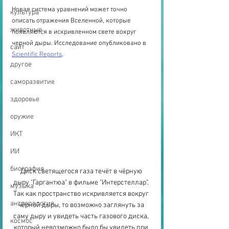
Новая система уравнений может точно 
культура
описать отражения Вселенной, которые 
животные
появляются в искривленном свете вокруг 
черной дыры. Исследование опубликовано в 
сайт
Scientific Reports
.
другое
саморазвитие
здоровье
оружие
ИКТ
ИИ
биография
Диск светящегося газа течёт в чёрную 
дыру "Гаргантюа" в фильме "Интерстеллар". 
музыка
Так как пространство искривляется вокруг 
антропология
чёрной дыры, то возможно заглянуть за 
саму дыру и увидеть часть газового диска, 
космос
который невозможно было бы увидеть при 