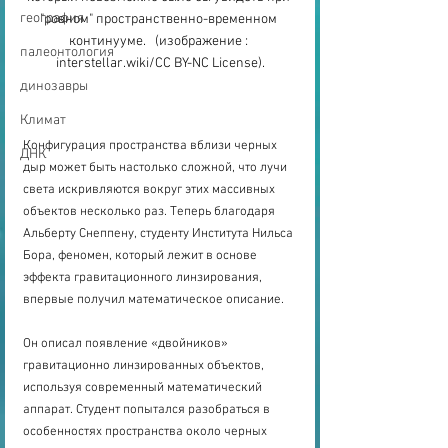
география
"ровном" пространственно-временном 
континууме.   (изображение : 
палеонтология
interstellar.wiki/CC BY-NC License).
динозавры
Климат
Конфигурация пространства вблизи черных 
ДНК
дыр может быть настолько сложной, что лучи 
света искривляются вокруг этих массивных 
объектов несколько раз. Теперь благодаря 
Альберту Снеппену, студенту Института Нильса 
Бора, феномен, который лежит в основе 
эффекта гравитационного линзирования, 
впервые получил математическое описание.
Он описал появление «двойников» 
гравитационно линзированных объектов, 
используя современный математический 
аппарат. Студент попытался разобраться в 
особенностях пространства около черных 