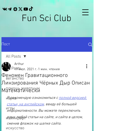
Fun Sci Club
Пост
All Posts
Arthur
All Posts
17 июл. 2021 г.
1 мин. чтения
Феномен Гравитационного
веганство
Линзирования Чёрных Дыр Описан
помощь животным
Математически
Я рекомендую ознакомиться с 
полной версией 
наука
статьи, на английском
, ввиду её большей 
игры
информативности. Вы можете переключить 
язык любой статьи на сайте, и сайта в целом, 
майнкрафт
сменив флажок на шапке сайта.
искусство