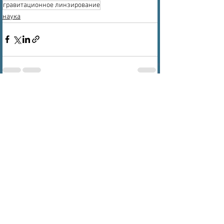
гравитационное линзирование
наука
Смотреть все
Недавние посты