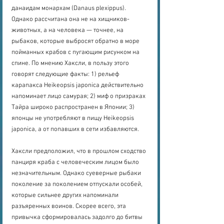
данаидам монархам (Danaus plexippus). 
Однако рассчитана она не на хищников-
животных, а на человека — точнее, на 
рыбаков, которые выбросят обратно в море 
пойманных крабов с пугающим рисунком на 
спине. По мнению Хаксли, в пользу этого 
говорят следующие факты: 1) рельеф 
карапакса Heikeopsis japonica действительно 
напоминает лицо самурая; 2) миф о призраках 
Тайра широко распространен в Японии; 3) 
японцы не употребляют в пищу Heikeopsis 
japonica, а от попавших в сети избавляются.
Хаксли предположил, что в прошлом сходство 
панциря краба с человеческим лицом было 
незначительным. Однако суеверные рыбаки 
поколение за поколением отпускали особей, 
которые сильнее других напоминали 
разъяренных воинов. Скорее всего, эта 
привычка сформировалась задолго до битвы 