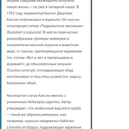
лицами самураев неожиданно получила 
новую жизнь — но уже в западной науке. В 
1952 году знаменитый биолог Джулиан 
Хаксли опубликовал в журнале Life научно-
популярную статью «Подражатели эволюции» 
(Evolution's copycats). В ней он перечислил 
разнообразные примеры мимикрии и 
покровительственной окраски в животном 
мире, от пауков, притворяющихся муравьями 
(см. статью «Вот я, вот я превращаюсь в 
муравья!»), до обыкновенных кукушек 
(Cuculus canorus), откладывающих яйца, 
неотличимые от яиц птиц-хозяев (см. задачу 
Кукушкины яйца).
Начинается статья Хаксли именно с 
упоминания Heikeopsis japonica. Автор 
утверждает, что необычный вид этого краба 
— такой же образец мимикрии, как, 
например, окраска неядовитых бабочек 
Limenitis archippus, подражающих ядовитым 