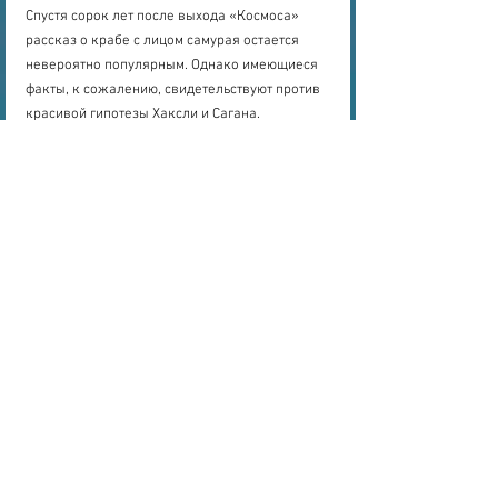
Спустя сорок лет после выхода «Космоса» 
рассказ о крабе с лицом самурая остается 
невероятно популярным. Однако имеющиеся 
факты, к сожалению, свидетельствуют против 
красивой гипотезы Хаксли и Сагана.
Во-первых, рыбаки выбрасывают — и, скорее 
всего, всегда выбрасывали — всех 
попавшихся им особей Heikeopsis japonica 
независимо от их внешнего вида, ведь при 
ширине карапакса не более 31 мм эти крабы 
слишком малы для употребления в пищу. 
Таким образом, ни о каком отборе на 
схожесть с лицом самурая речи идти не может.
Во-вторых, Heikeopsis japonica — далеко не 
единственный краб с «лицом» на спине. 
Только в Индо-Пацифике известно не менее 
17 таких видов, относящихся к двум 
семействам. Трудно представить себе, что все 