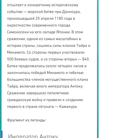
отсылает к конкретному историческому 
событию — морской битве при Данноура, 
произошедшей 25 апреля 1185 года в 
окрестностях современного города 
Симоносеки на юго-западе Японии. В этом 
сражении, одном из самых масштабных в 
истории страны, сошлись силы кланов Тайра и 
Минамото. Со стороны первых участвовали 
500 боевых судов, а со стороны вторых — 840. 
Битва продолжалась около четырех часов и 
закончилась победой Минамото и гибелью 
большинства членов могущественного клана 
Тайра, включая юного императора Антоку. 
Сражение завершило пятилетнюю 
гражданскую войну и привело к созданию 
первого в стране сёгуната — Камакура.
Фрагмент из легенды : 
Император Антоку, 