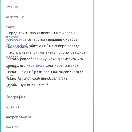
культура
животные
сайт
Перед вами краб Хеикегани 
(
Heikeopsis 
другое
japonica
) 
из семейства стыдливых крабов 
(
Dorippidae
), обитающий на северо-западе 
саморазвитие
Тихого океана. Внимательно присмотревшись 
здоровье
к этому ракообразному, можно заметить, что 
рельеф его 
карапакса
 формирует рисунок, 
оружие
напоминающий разгневанное человеческое 
ИКТ
лицо. Как этот краб приобрел столь 
необычную внешность ?
ИИ
биография
музыка
антропология
космос