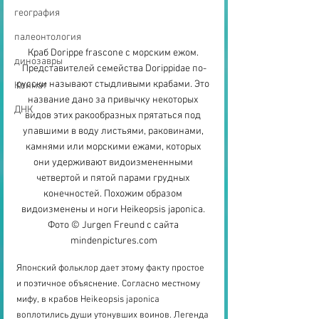
география
палеонтология
Краб Dorippe frascone с морским ежом. 
динозавры
Представителей семейства Dorippidae по-
русски называют стыдливыми крабами. Это 
Климат
название дано за привычку некоторых 
ДНК
видов этих ракообразных прятаться под 
упавшими в воду листьями, раковинами, 
камнями или морскими ежами, которых 
они удерживают видоизмененными 
четвертой и пятой парами грудных 
конечностей. Похожим образом 
видоизменены и ноги Heikeopsis japonica. 
Фото © Jurgen Freund с сайта 
mindenpictures.com
Японский фольклор дает этому факту простое 
и поэтичное объяснение. Согласно местному 
мифу, в крабов Heikeopsis japonica 
воплотились души утонувших воинов. Легенда 