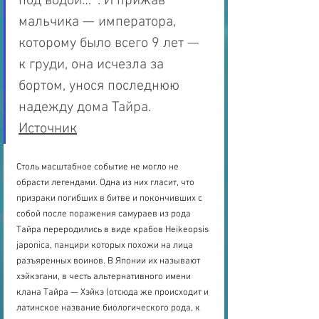
под водой… ". И прижав 
мальчика — императора, 
которому было всего 9 лет — 
к груди, она исчезла за 
бортом, унося последнюю 
надежду дома Тайра. 
Источник
Столь масштабное событие не могло не 
обрасти легендами. Одна из них гласит, что 
призраки погибших в битве и покончивших с 
собой после поражения самураев из рода 
Тайра переродились в виде крабов Heikeopsis 
japonica, панцири которых похожи на лица 
разъяренных воинов. В Японии их называют 
хэйкэгани, в честь альтернативного имени 
клана Тайра — Хэйкэ (отсюда же происходит и 
латинское название биологического рода, к 