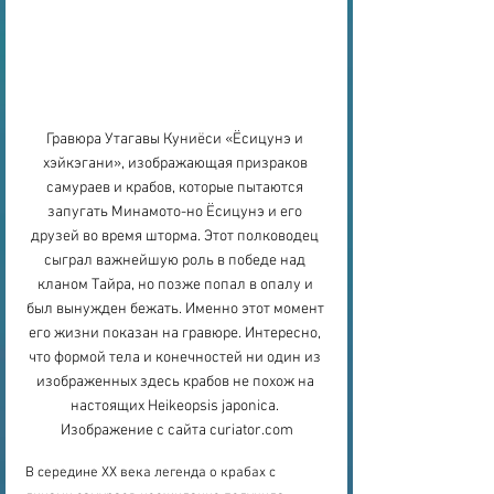
Гравюра Утагавы Куниёси «Ёсицунэ и 
хэйкэгани», изображающая призраков 
самураев и крабов, которые пытаются 
запугать Минамото-но Ёсицунэ и его 
друзей во время шторма. Этот полководец 
сыграл важнейшую роль в победе над 
кланом Тайра, но позже попал в опалу и 
был вынужден бежать. Именно этот момент 
его жизни показан на гравюре. Интересно, 
что формой тела и конечностей ни один из 
изображенных здесь крабов не похож на 
настоящих Heikeopsis japonica. 
Изображение с сайта curiator.com
В середине XX века легенда о крабах с 