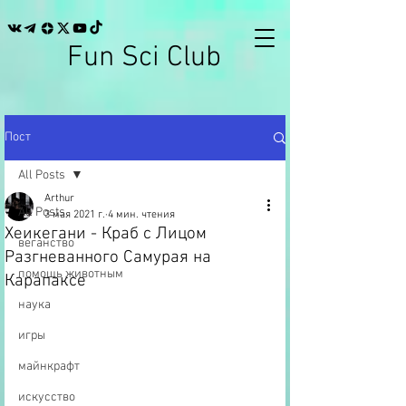
Fun Sci Club
Пост
All Posts
Arthur
All Posts
3 мая 2021 г.
4 мин. чтения
Хеикегани - Краб с Лицом
веганство
Разгневанного Самурая на
помощь животным
Карапаксе
наука
игры
майнкрафт
искусство