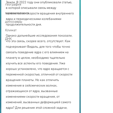
Земли. В 2022 году они опубликовали статью, 
география
в которой описывали связь между 
палеонтология
изменениями скорости вращения внутреннего 
ядра и периодическими колебаниями 
динозавры
продолжительности дня. 
Климат
Однако дальнейшие исследования показали, 
ДНК
что эта связь, скорее всего, отсутствует. Как 
подчеркивает Видаль, для того чтобы точно 
связать поведение ядра с его влиянием на 
планету в целом, необходимо тщательно 
изучить все аспекты его поведения. Уже 
хорошо установлено, что ядро вращается с 
переменной скоростью, отличной от скорости 
вращения планеты. Но как отличить 
изменения в сейсмических волнах, 
отражающихся от ядра, вызванные 
изменениями скорости вращения, от 
изменений, вызванных деформацией самого 
ядра? Для решения этой сложной задачи, 