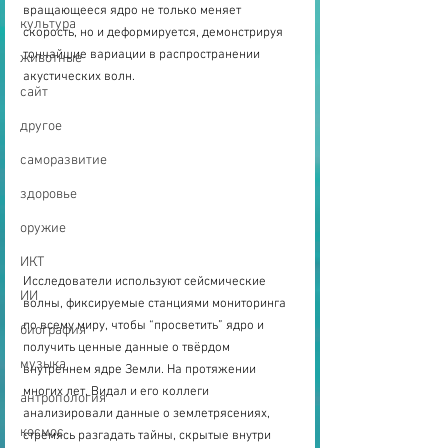
вращающееся ядро не только меняет 
культура
скорость, но и деформируется, демонстрируя 
тончайшие вариации в распространении 
животные
акустических волн. 
сайт
другое
саморазвитие
здоровье
оружие
ИКТ
Исследователи используют сейсмические 
ИИ
волны, фиксируемые станциями мониторинга 
по всему миру, чтобы “просветить” ядро и 
биография
получить ценные данные о твёрдом 
музыка
внутреннем ядре Земли. На протяжении 
многих лет, Видал и его коллеги 
антропология
анализировали данные о землетрясениях, 
космос
стремясь разгадать тайны, скрытые внутри 