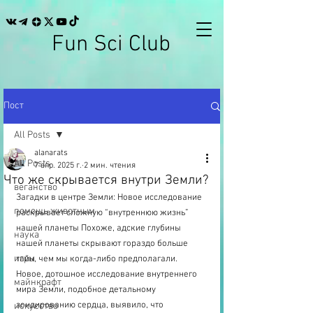
Fun Sci Club
Пост
All Posts
alanarats
All Posts
7 апр. 2025 г.
2 мин. чтения
Что же скрывается внутри Земли?
веганство
Загадки в центре Земли: Новое исследование 
помощь животным
раскрывает сложную “внутреннюю жизнь” 
нашей планеты Похоже, адские глубины 
наука
нашей планеты скрывают гораздо больше 
игры
тайн, чем мы когда-либо предполагали. 
Новое, дотошное исследование внутреннего 
майнкрафт
мира Земли, подобное детальному 
зондированию сердца, выявило, что 
искусство