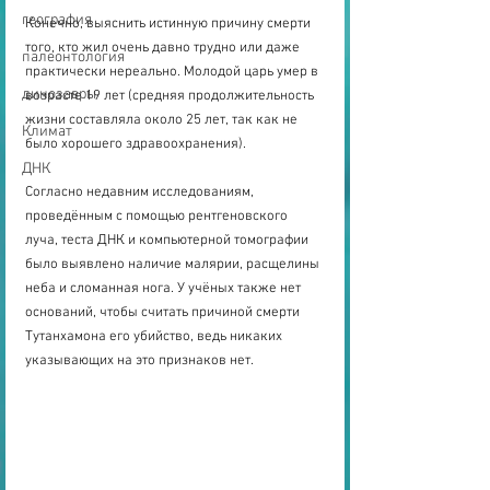
география
Конечно, выяснить истинную причину смерти 
того, кто жил очень давно трудно или даже 
палеонтология
практически нереально. Молодой царь умер в 
динозавры
возрасте 19 лет (средняя продолжительность 
жизни составляла около 25 лет, так как не 
Климат
было хорошего здравоохранения).
ДНК
Согласно недавним исследованиям, 
проведённым с помощью рентгеновского 
луча, теста ДНК и компьютерной томографии 
было выявлено наличие малярии, расщелины 
неба и сломанная нога. У учёных также нет 
оснований, чтобы считать причиной смерти 
Тутанхамона его убийство, ведь никаких 
указывающих на это признаков нет.