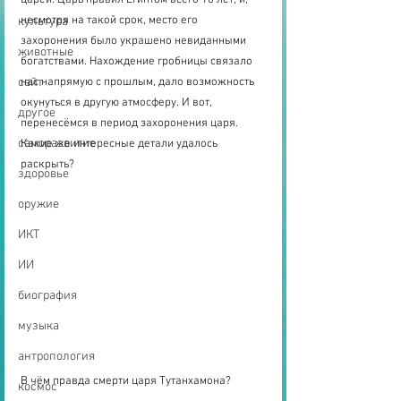
царей. Царь правил Египтом всего 10 лет, и, 
несмотря на такой срок, место его 
культура
захоронения было украшено невиданными 
животные
богатствами. Нахождение гробницы связало 
сайт
нас напрямую с прошлым, дало возможность 
окунуться в другую атмосферу. И вот, 
другое
перенесёмся в период захоронения царя. 
саморазвитие
Какие же интересные детали удалось 
раскрыть?
здоровье
оружие
ИКТ
ИИ
биография
музыка
антропология
В чём правда смерти царя Тутанхамона?
космос