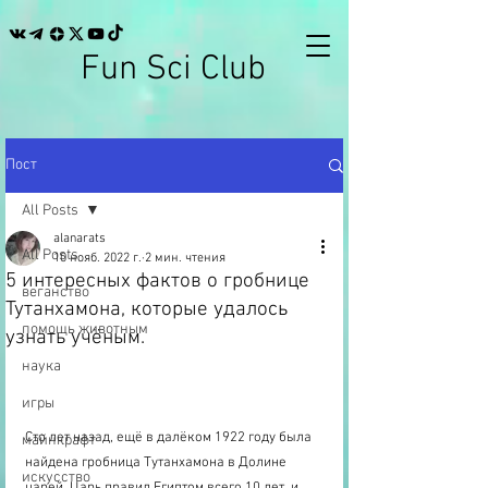
Fun Sci Club
Пост
All Posts
alanarats
All Posts
10 нояб. 2022 г.
2 мин. чтения
5 интересных фактов о гробнице
веганство
Тутанхамона, которые удалось
помощь животным
узнать учёным.
наука
игры
Сто лет назад, ещё в далёком 1922 году была 
майнкрафт
найдена гробница Тутанхамона в Долине 
искусство