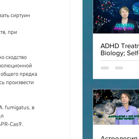
вать сиртуин 
в, при 
ADHD Treatm
Biology; Self
о сходство 
Acceptance;
эволюционной 
Interviews;
ADHD
 общего предка 
сь произвести 
 fumigatus, в 
л 
SPR-Cas9.
Астрология