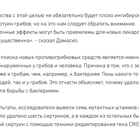
ства с этой целью не обязательно будет плохо ингибиро
ртуин грибов, но на это нам следует обратить внимание. 
очные эффекты могут быть приемлемы для новых лекарст
существенна». - сказал Дамасио.
 поиска новых противогрибковых средств является именн
бнаруженных у грибов и человека. Причина в том, что с 
е к грибам, чем, например, к бактериям. Гены какого-то
дей, так и у грибов. Это отчасти объясняет, почему удало
для борьбы с бактериями.
льтаты, исследователи вывели семь мутантных штаммов A.
ло удалено шесть сиртуинов, а в каждом из остальных бы
й сиртуин с помощью техники редактирования гена CRI