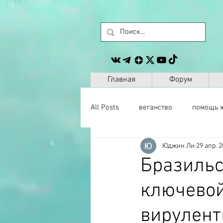
Главная
Форум
All Posts
веганство
помощь 
Юджин Ли
29 апр. 2
животные
сайт
другое
Бразильс
ключевой
музыка
антропология
вирулент