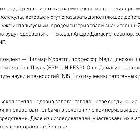
ыло одобрено к использованию очень мало новых проти
молекулы, которые могут оказывать дополняющее действ
, уже используемым, продемонстрировали значительный 
 будут одобрены», — сказал Андре Дамасио, соавтор, соа
MP.
спондент — Нилмар Моретти, профессор Медицинской ш
ситета Сан-Паулу (EPM-UNIFESP). Он и Дамасио работаю
уте науки и технологий (NIST) по изучению патогенных 
ьская группа недавно запатентовала новое соединение, 
ми к лекарствам грибами в сочетании с коммерчески дос
редствами. Двое из исследователей, участвовавших в эт
тся соавторами этой статьи.