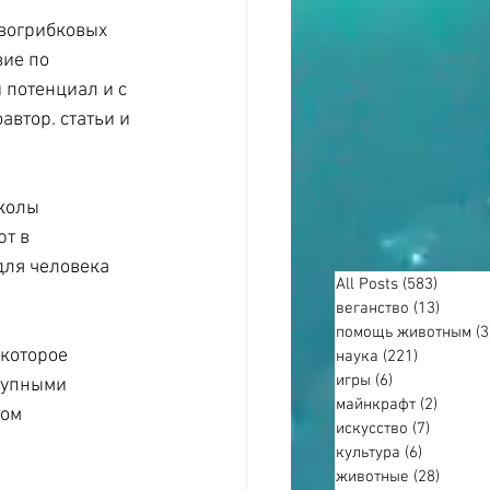
вогрибковых 
ие по 
потенциал и с 
втор. статьи и 
колы 
т в 
для человека 
All Posts
(583)
583 по
веганство
(13)
13 пос
помощь животным
(3
которое 
наука
(221)
221 пост
игры
(6)
6 постов
тупными 
майнкрафт
(2)
2 пост
ом 
искусство
(7)
7 посто
культура
(6)
6 постов
животные
(28)
28 пос