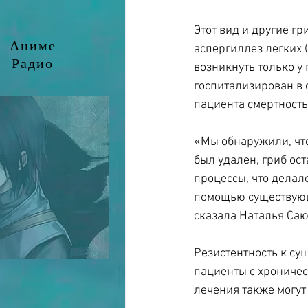
Этот вид и другие гр
Аниме
аспергиллез легких 
Радио
возникнуть только у 
госпитализирован в 
пациента смертность
«Мы обнаружили, что
был удален, гриб ос
процессы, что делал
помощью существующ
сказала Наталья Саю
Резистентность к су
пациенты с хроничес
лечения также могут