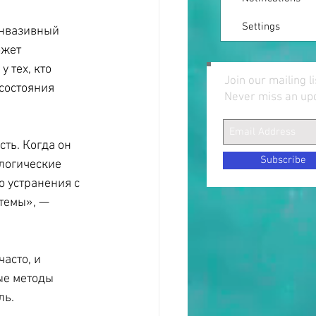
Settings
инвазивный 
жет 
 тех, кто 
Join our mailing li
состояния 
Never miss an up
ть. Когда он 
Subscribe
логические 
 устранения с 
темы», — 
асто, и 
ые методы 
ль.