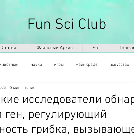
Fun Sci Club
Статьи
Файловый Архив
Чат
Польз
животным
наука
игры
майнкрафт
искусство
025 г.
2 мин. чтения
саморазвитие
здоровье
оружие
ИКТ
ИИ
кие исследователи обна
 ген, регулирующий
космос
география
палеонтология
динозавры
ность грибка, вызывающ