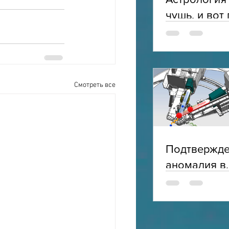
чушь, и вот
Смотреть все
Подтвержд
аномалия в
электромаг
структуре п