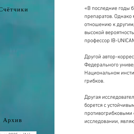
«В последние годы б
Счётчики
препаратов. Однако 
отношению к другим
высокой вероятностью
профессор IB-UNICA
Другой автор-корре
Федерального универ
Национальном инстит
грибков.
Другая исследовател
борется с устойчивы
противогрибковыми с
Архив
исследовании, являю