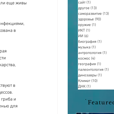
сайт
(1)
1 пост
ыли еще живы 
другое
(13)
13 постов
саморазвитие
(13)
13
здоровье
(90)
90 пост
инфекциями, 
оружие
(1)
1 пост
ована в 
ИКТ
(1)
1 пост
ИИ
(6)
6 постов
биография
(1)
1 пост
музыка
(1)
1 пост
рая 
антропология
(1)
1 по
сти 
космос
(4)
4 поста
география
(1)
1 пост
арства, 
палеонтология
(1)
1 п
динозавры
(1)
1 пост
Климат
(10)
10 постов
твуют в 
ДНК
(1)
1 пост
ессов. 
гриба и 
Feature
енью для 