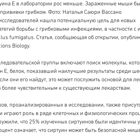
туина Е в лаборатории рос меньше. Зараженные мыши б
 прививки грибком. Фото: Наталья Саюри Вассано
 исследователей нашла потенциальную цель для новых 
атегий борьбы с грибковыми инфекциями, в частности с 
lus fumigatus. Статья, сообщающая об открытии, опублик
ons Biology.
ледовательской группы включают поиск молекулы, кото
н Е, белок, показавший наилучшие результаты среди ше
ли они его найдут, это может послужить основой для лек
б более чувствительным к существующим лекарствам.
ков, проанализированных в исследовании, также присутс
и играют роль в ряде клеточных и физиологических проц
ужили, что 25% изученных сиртуинов были идентичны у 
оцент означает, что сиртуин может быть безопасной миш