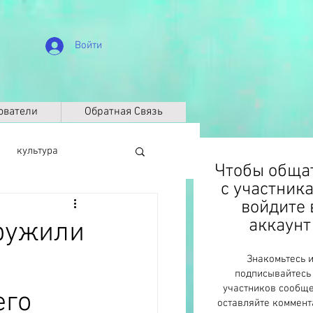
Войти
ователи
Обратная Связь
культура
Чтобы обща
с участник
войдите 
биография
аккаунт
ружили
Знакомьтесь 
Климат
ДНК
подписывайтесь
участников сообще
его
оставляйте коммент