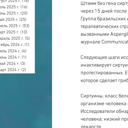
густ 2025 г.
(16)
16 постов
Штамм без гена сир
ль 2025 г.
(16)
16 постов
через 15 дней после
нь 2025 г.
(20)
20 постов
Группа бразильских
ай 2025 г.
(25)
25 постов
ель 2025 г.
(53)
53 поста
терапевтических стр
арт 2025 г.
(10)
10 постов
вызванными Aspergil
раль 2025 г.
(5)
5 постов
журнале Communicati
тябрь 2024 г.
(1)
1 пост
юль 2024 г.
(4)
4 поста
Следующие шаги исс
юнь 2024 г.
(1)
1 пост
май 2024 г.
(3)
3 поста
инактивирует сиртуи
арт 2024 г.
(2)
2 поста
протестированных. Ес
которое сделает гри
Сиртуины, класс бел
организме человека 
Исследователи обнар
человека; низкий пр
лекарств.