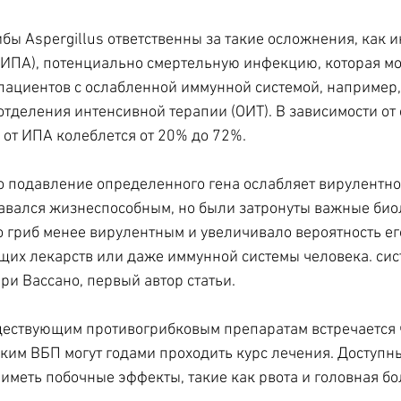
ибы Aspergillus ответственны за такие осложнения, как 
(ИПА), потенциально смертельную инфекцию, которая мо
пациентов с ослабленной иммунной системой, например, у
отделения интенсивной терапии (ОИТ). В зависимости от 
 от ИПА колеблется от 20% до 72%.
 подавление определенного гена ослабляет вирулентнос
тавался жизнеспособным, но были затронуты важные био
о гриб менее вирулентным и увеличивало вероятность его
их лекарств или даже иммунной системы человека. сис
ри Вассано, первый автор статьи.
ществующим противогрибковым препаратам встречается ч
ким ВБП могут годами проходить курс лечения. Доступн
 иметь побочные эффекты, такие как рвота и головная бо