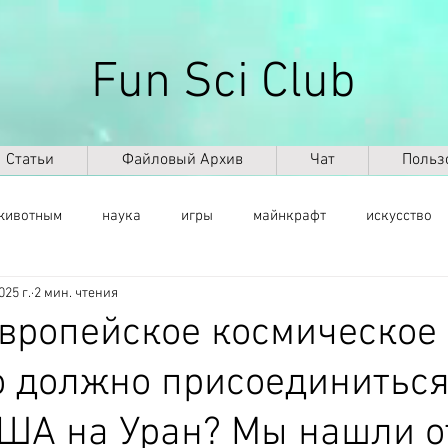
Fun Sci Club
Статьи
Файловый Архив
Чат
Польз
животным
наука
игры
майнкрафт
искусство
025 г.
2 мин. чтения
саморазвитие
здоровье
оружие
ИКТ
ИИ
вропейское космическое
о должно присоединиться
космос
география
палеонтология
динозавры
ША на Уран? Мы нашли о