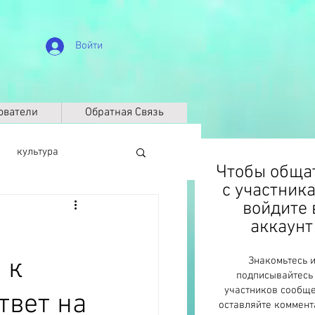
Войти
ователи
Обратная Связь
культура
Чтобы обща
с участник
войдите 
биография
аккаунт
 к
Знакомьтесь 
Климат
ДНК
подписывайтесь
участников сообще
твет на
оставляйте коммент