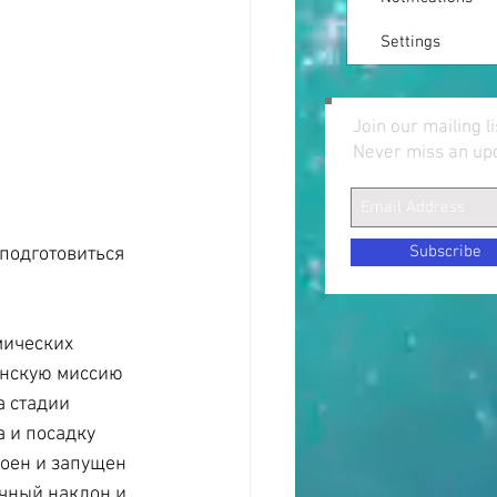
Settings
Join our mailing li
Never miss an up
Subscribe
подготовиться 
мических 
анскую миссию 
 стадии 
 и посадку 
оен и запущен 
ычный наклон и 