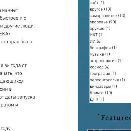
сайт
(1)
1 пост
другое
(13)
13 постов
 начнет 
саморазвитие
(13)
13
быстрее и с 
здоровье
(90)
90 пост
и другие люди. 
оружие
(1)
1 пост
ЕКА) 
ИКТ
(1)
1 пост
 которая была 
ИИ
(6)
6 постов
биография
(1)
1 пост
музыка
(1)
1 пост
антропология
(1)
1 по
я выгода от 
космос
(4)
4 поста
чать, что 
география
(1)
1 пост
палеонтология
(1)
1 п
ащающихся 
динозавры
(1)
1 пост
сии в 
Климат
(10)
10 постов
т даты запуска 
ДНК
(1)
1 пост
ратом и 
Feature
году. 