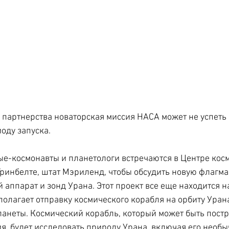
партнерства новаторская миссия НАСА может не успеть 
оду запуска.
ые-космонавты и планетологи встречаются в Центре кос
Гринбелте, штат Мэриленд, чтобы обсудить новую флагм
аппарат и зонд Урана. Этот проект все еще находится на
полагает отправку космического корабля на орбиту Урана
ланеты. Космический корабль, который может быть постр
ия, будет исследовать природу Урана, включая его необ