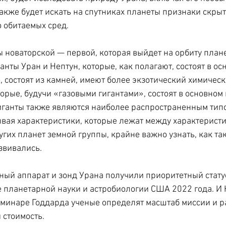
также будет искать на спутниках планеты признаки скрыт
 обитаемых сред.
ы новаторской — первой, которая выйдет на орбиту план
анты Уран и Нептун, которые, как полагают, состоят в ос
 состоят из камней, имеют более экзотический химически
орые, будучи «газовыми гигантами», состоят в основном 
иганты также являются наиболее распространенным типо
вая характеристики, которые лежат между характеристи
угих планет земной группы, крайне важно узнать, как та
звивались.
ный аппарат и зонд Урана получили приоритетный статус
 планетарной науки и астробиологии США 2022 года. И
семинаре Годдарда ученые определят масштаб миссии и р
 стоимость.