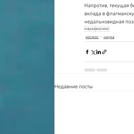
Напротив, текущая б
вклада в флагманску
недальновидная поз
наука
космос
космос
наука
Недавние посты