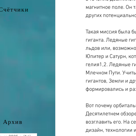
магнитное поле. Он 
Счётчики
других потенциально
Такая миссия была б
гиганта. Ледяные гиг
льдов или, возможно,
Юпитер и Сатурн, кот
гелия1,2. Ледяные г
Млечном Пути. Учиты
гигантов, Земли и др
формировались и ра
Вот почему орбиталь
Десятилетнем обзоре
Архив
возглавить его. На 
дизайн, технологии и