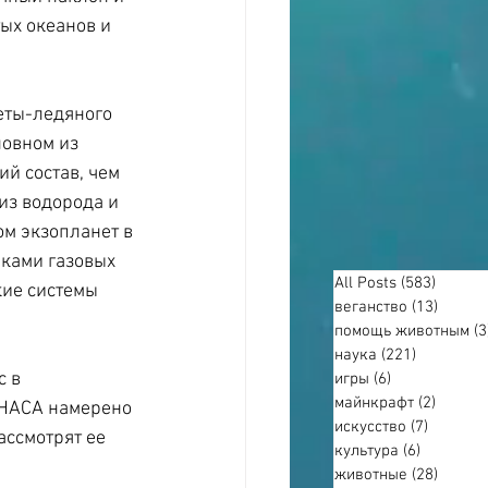
ых океанов и 
еты-ледяного 
новном из 
й состав, чем 
из водорода и 
м экзопланет в 
ками газовых 
All Posts
(583)
583 по
кие системы 
веганство
(13)
13 пос
помощь животным
(3
наука
(221)
221 пост
 в 
игры
(6)
6 постов
майнкрафт
(2)
2 пост
 НАСА намерено 
искусство
(7)
7 посто
ассмотрят ее 
культура
(6)
6 постов
животные
(28)
28 пос