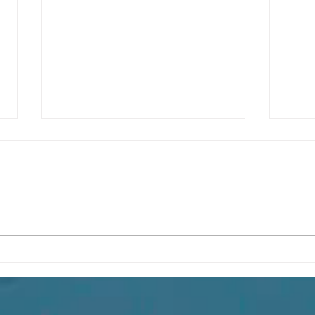
Физики должны
Науч
наслаждаться разнообразием
конф
способов понимания
стра
квантовой механики
иссл