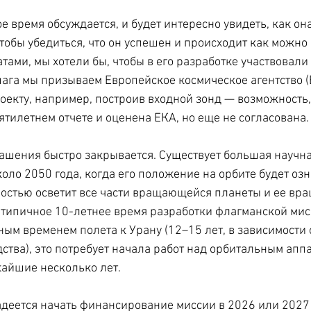
 время обсуждается, и будет интересно увидеть, как она
тобы убедиться, что он успешен и происходит как можно 
ами, мы хотели бы, чтобы в его разработке участвовали 
шага мы призываем Европейское космическое агентство (
оекту, например, построив входной зонд — возможность,
ятилетнем отчете и оценена ЕКА, но еще не согласована.
лашения быстро закрывается. Существует большая научна
ло 2050 года, когда его положение на орбите будет озна
ностью осветит все части вращающейся планеты и ее вр
 типичное 10-летнее время разработки флагманской мис
ым временем полета к Урану (12–15 лет, в зависимости о
ства), это потребует начала работ над орбитальным аппа
айшие несколько лет.
адеется начать финансирование миссии в 2026 или 2027 