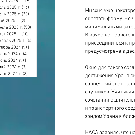
густ 2025 г.
(16)
16 постов
ль 2025 г.
(16)
16 постов
Миссия уже некоторое
нь 2025 г.
(20)
20 постов
обретать форму. Но ч
ай 2025 г.
(25)
25 постов
минимальными затрат
ель 2025 г.
(53)
53 поста
арт 2025 г.
(10)
10 постов
В качестве первого 
раль 2025 г.
(5)
5 постов
присоединиться к пр
тябрь 2024 г.
(1)
1 пост
предусмотрена в дес
юль 2024 г.
(4)
4 поста
юнь 2024 г.
(1)
1 пост
май 2024 г.
(3)
3 поста
Окно для такого сог
арт 2024 г.
(2)
2 поста
достижения Урана око
солнечный свет пол
спутников. Учитывая
сочетании с длительн
и транспортного сред
зондом Урана в ближ
НАСА заявило, что н