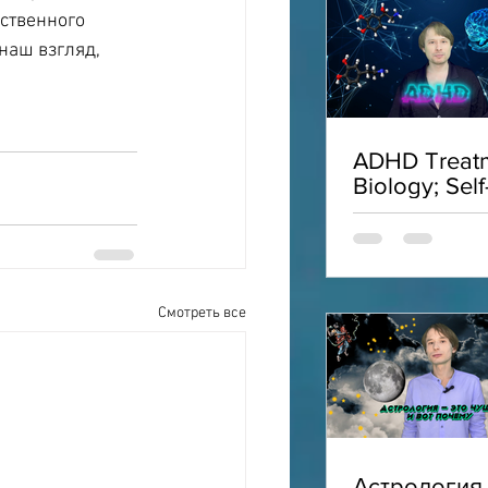
ственного 
наш взгляд, 
ADHD Treatm
Biology; Self
Acceptance;
Interviews;
ADHD
Смотреть все
Астрология