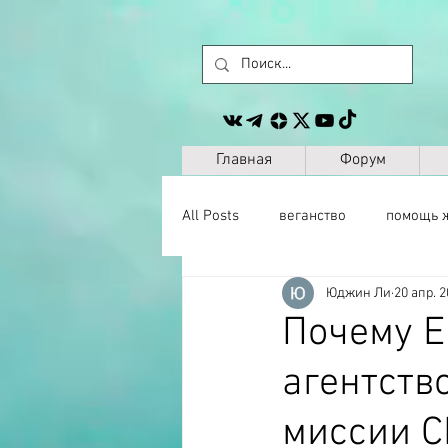
Главная
Форум
All Posts
веганство
помощь 
Юджин Ли
20 апр. 2
животные
сайт
другое
Почему Е
агентств
музыка
антропология
миссии С