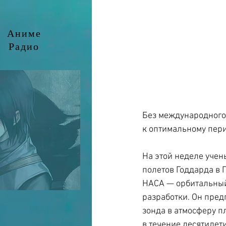
Аниме
Радио
Без международного 
к оптимальному пери
На этой неделе учен
полетов Годдарда в 
НАСА — орбитальный 
разработки. Он пред
зонда в атмосферу п
в течение десятилет