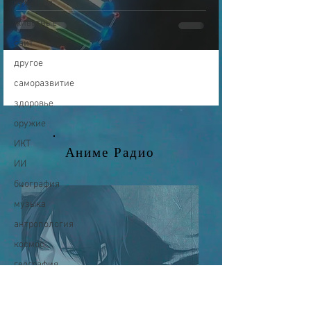
культура
животные
сайт
другое
саморазвитие
здоровье
оружие
ИКТ
Аниме Радио
ИИ
биография
музыка
антропология
космос
география
палеонтология
динозавры