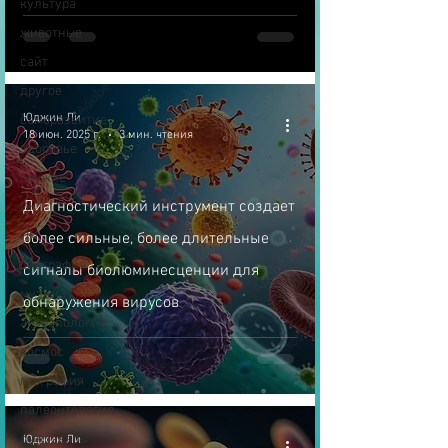
культура
животные
сайт
другое
Юджин Ли
саморазвитие
18 июн. 2025 г.
3 мин. чтения
здоровье
оружие
Диагностический инструмент создает
ИКТ
ИИ
более сильные, более длительные
биография
сигналы биолюминесценции для
музыка
обнаружения вирусов
антропология
космос
география
палеонтология
динозавры
Юджин Ли