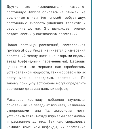
Другие же исследователи измеряют 
постоянную Хаббла опираясь на ближайшие 
вселенные к нам. Этот способ требует двух 
постоянных: скорость удаления галактик и 
расстояние до них. Это вынуждает ученых 
создать лестницу космических расстояний.
Новая лестница расстояний, составленная 
группой SHoES Рисса, начинается с измерения 
расстояний между нами и некоторыми видами 
звезд (цефеидными переменными). Цефеиды 
ценны тем, что мерцают как стробоскопы 
установленной мощности, таким образом по их 
свету можно определить расстояние. По 
такому принципу астрономы могут определить 
растояние до самых дальних цефеид.
Расширив лестницу, добавляя ступеньки, 
основанные на звездных взрывах, названных 
суперновыми типа 1а, астрономы могут 
установить связь между взрывами сверхновых 
и расстояние до них. Так как сверхновые 
намного ярче чем цефеиды, их расстояние 