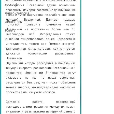
Астрономы начали пытаться измерить скорость 
география
расширения Вселенной двумя основными 
способами: измеряя расстояние до ближайших 
палеонтология
звезд и путем картирования слабого свечения 
молодой Вселенной. Данные подходы 
динозавры
помогают проверить понимание нашей 
Вселенной на протяжении более чем 13 
Климат
миллиардов лет. Исследования также 
ДНК
выявили существование ранее неизвестных 
ингредиентов, такого как “темная энергия”, 
таинственная сила, которая, как считается, 
движется ускоряющим расширением 
Вселенной.
Однако эти методы расходятся в показаниях 
текущей скорости расширения Вселенной на 8 
процентов. Именно эти 8 процентов могут 
указывать на то, что наша вселенная 
расширяется быстрее, чем может объяснить 
темная энергия, это подтверждает некоторые 
просчеты в нашем учете космоса.
Согласно работе, проведенной 
исследователями, различия между их новым 
анализом и результатами измерений раннего 