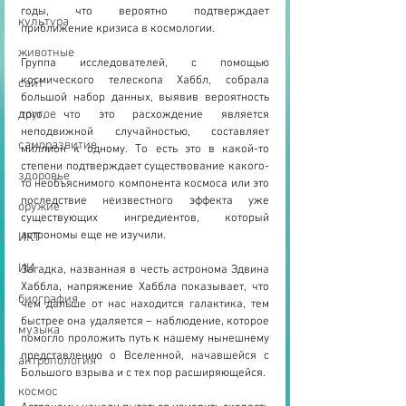
годы, что вероятно подтверждает 
культура
приближение кризиса в космологии.
животные
Группа исследователей, с помощью 
космического телескопа Хаббл, собрала 
сайт
большой набор данных, выявив вероятность 
другое
того, что это расхождение является 
неподвижной случайностью, составляет 
саморазвитие
миллион к одному. То есть это в какой-то 
степени подтверждает существование какого-
здоровье
то необъяснимого компонента космоса или это 
последствие неизвестного эффекта уже 
оружие
существующих ингредиентов, который 
астрономы еще не изучили.
ИКТ
ИИ
Загадка, названная в честь астронома Эдвина 
Хаббла, напряжение Хаббла показывает, что 
биография
чем дальше от нас находится галактика, тем 
быстрее она удаляется – наблюдение, которое 
музыка
помогло проложить путь к нашему нынешнему 
представлению о Вселенной, начавшейся с 
антропология
Большого взрыва и с тех пор расширяющейся.
космос