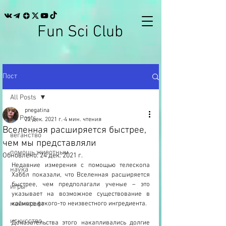
Fun Sci Club
Пост
All Posts
pnegatina
All Posts
22 дек. 2021 г.
4 мин. чтения
Вселенная расширяется быстрее,
веганство
чем мы представляли
помощь животным
Обновлено:
24 дек. 2021 г.
Недавние измерения с помощью телескопа 
наука
Хаббл показали, что Вселенная расширяется 
быстрее, чем предполагали ученые – это 
игры
указывает на возможное существование в 
майнкрафт
космосе какого-то неизвестного ингредиента.
искусство
Доказательства этого накапливались долгие 