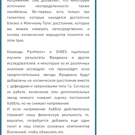
напряжение. Она добавляет, что некоторые 
источники неопределенности также 
неизбежны. Во-первых, есть только три 
галактики, которые находятся достаточно 
близко к Млечному Пути, расстояния, которые 
мы можем измерить непосредственно, и 
основа космических маршрутов покоится на 
этом трио.
Команды Pantheon+ и SH0ES тщательно 
изучили результаты Фридмана и других 
исследователей, и некоторые из их различных 
анализов исследуют, что произойдет, если 
предпочтительные звезды Фридмана будут 
добавлены на космическое расстояние вместе 
с цефеидами и сверхновыми типа 1a. Согласно 
их работе, включение этих дополнительных 
звезд немного снижает оценку постоянной 
Хаббла, но не снимает напряжения.
И если напряжение Хаббла действительно 
отражает нашу физическую реальность, то, 
вероятно, потребуется добавить еще один 
пункт в наш список основных компонентов 
Вселенной, чтобы объяснить это.