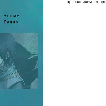
проводником, котор
Аниме
Радио