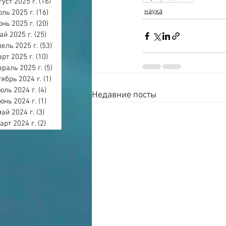
густ 2025 г.
(16)
16 постов
наука
ль 2025 г.
(16)
16 постов
нь 2025 г.
(20)
20 постов
ай 2025 г.
(25)
25 постов
ель 2025 г.
(53)
53 поста
арт 2025 г.
(10)
10 постов
раль 2025 г.
(5)
5 постов
тябрь 2024 г.
(1)
1 пост
юль 2024 г.
(4)
4 поста
Недавние посты
юнь 2024 г.
(1)
1 пост
май 2024 г.
(3)
3 поста
арт 2024 г.
(2)
2 поста