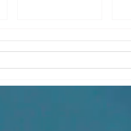
Физики должны
Науч
наслаждаться разнообразием
конф
способов понимания
стра
квантовой механики
иссл
конф