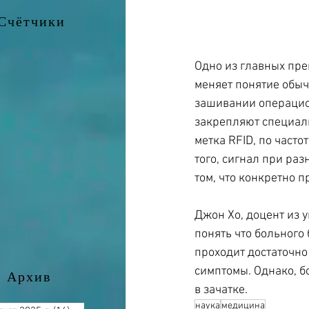
Счётчики
Одно из главных пре
меняет понятие обыч
зашивании операцион
закрепляют специаль
метка RFID, по част
того, сигнал при раз
том, что конкретно п
Джон Хо, доцент из 
понять что больного
проходит достаточно
симптомы. Однако, б
Архив
в зачатке.
наука
медицина