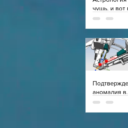
чушь, и вот
Подтвержд
аномалия в
электромаг
структуре п