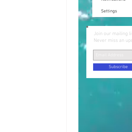
Settings
Join our mailing li
Never miss an up
Subscribe