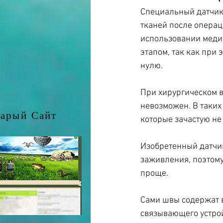
Специальный датчик 
тканей после операц
использовании меди
этапом, так как при
нулю.
При хирургическом в
невозможен. В таких
арый Сайт
которые зачастую не
Изобретенный датчик
заживления, поэтому
проще.
Сами швы содержат в
связывающего устро