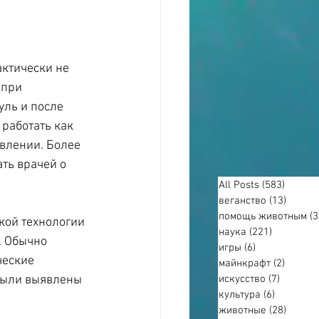
ктически не 
 при 
ль и после 
работать как 
ивлении. Более 
ть врачей о 
All Posts
(583)
583 по
веганство
(13)
13 пос
помощь животным
(3
кой технологии 
наука
(221)
221 пост
. Обычно 
игры
(6)
6 постов
ческие 
майнкрафт
(2)
2 пост
искусство
(7)
7 посто
были выявлены 
культура
(6)
6 постов
животные
(28)
28 пос