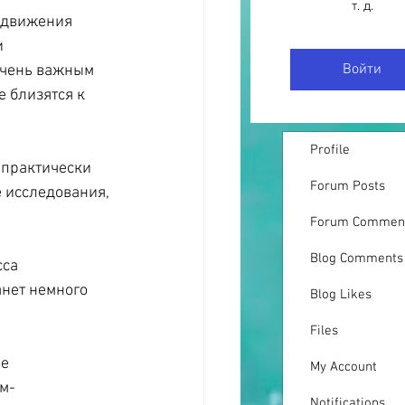
т. д.
одвижения 
 
Войти
очень важным 
 близятся к 
Profile
 практически 
Forum Posts
 исследования, 
Forum Commen
Blog Comments
са 
нет немного 
Blog Likes
Files
е 
My Account
м-
Notifications