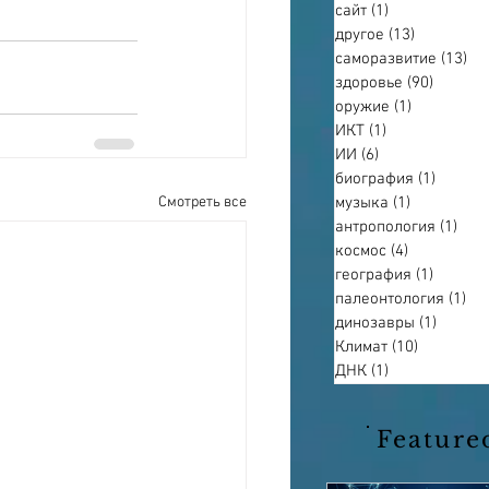
сайт
(1)
1 пост
другое
(13)
13 постов
саморазвитие
(13)
13
здоровье
(90)
90 пост
оружие
(1)
1 пост
ИКТ
(1)
1 пост
ИИ
(6)
6 постов
биография
(1)
1 пост
музыка
(1)
1 пост
Смотреть все
антропология
(1)
1 по
космос
(4)
4 поста
география
(1)
1 пост
палеонтология
(1)
1 п
динозавры
(1)
1 пост
Климат
(10)
10 постов
ДНК
(1)
1 пост
Feature