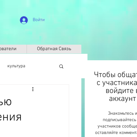
Войти
ователи
Обратная Связь
культура
Чтобы обща
с участник
войдите 
биография
аккаунт
ью
ения
Знакомьтесь 
Климат
ДНК
подписывайтесь
участников сообще
оставляйте коммент