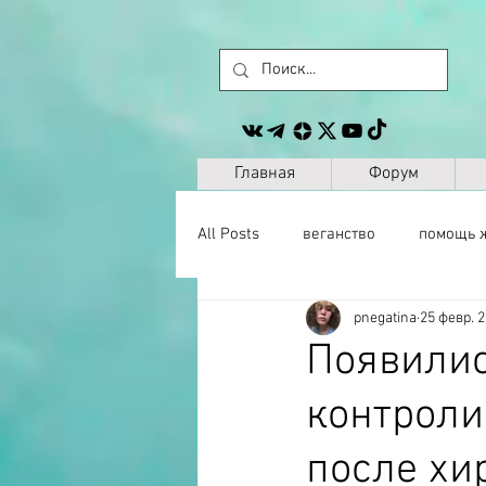
Главная
Форум
All Posts
веганство
помощь 
pnegatina
25 февр. 2
животные
сайт
другое
Появилис
контрол
музыка
антропология
после хи