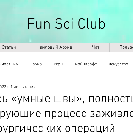
Fun Sci Club
Статьи
Файловый Архив
Чат
Польз
животным
наука
игры
майнкрафт
искусство
022 г.
1 мин. чтения
саморазвитие
здоровье
оружие
ИКТ
ИИ
ь «умные швы», полност
ирующие процесс заживл
космос
география
палеонтология
динозавры
рургических операций