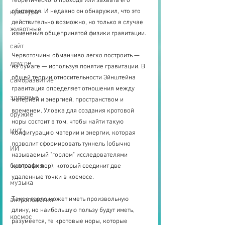
теоретического прохода или захвата его 
обитателя. И недавно он обнаружил, что это 
культура
действительно возможно, но только в случае 
животные
изменения общепринятой физики гравитации.
сайт
Червоточины обманчиво легко построить — 
другое
на бумаге — используя понятие гравитации. В 
общей теории относительности Эйнштейна 
саморазвитие
гравитация определяет отношения между 
здоровье
материей и энергией, пространством и 
временем. Уловка для создания кротовой 
оружие
норы состоит в том, чтобы найти такую 
ИКТ
конфигурацию материи и энергии, которая 
позволит сформировать туннель (обычно 
ИИ
называемый "горлом" исследователями 
биография
кротовых нор), который соединит две 
удаленные точки в космосе.
музыка
Такое горло может иметь произвольную 
антропология
длину, но наибольшую пользу будут иметь, 
космос
разумеется, те кротовые норы, которые 