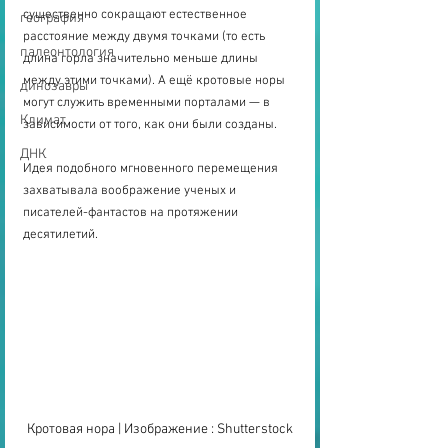
существенно сокращают естественное 
география
расстояние между двумя точками (то есть 
палеонтология
длина горла значительно меньше длины 
между этими точками). А ещё кротовые норы 
динозавры
могут служить временными порталами — в 
Климат
зависимости от того, как они были созданы.
ДНК
Идея подобного мгновенного перемещения 
захватывала воображение ученых и 
писателей-фантастов на протяжении 
десятилетий.
Кротовая нора | Изображение : Shutterstock