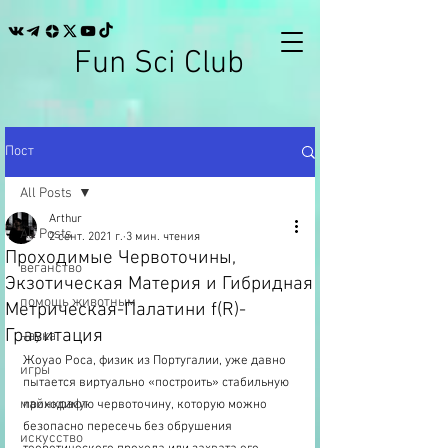
Fun Sci Club
Пост
All Posts
Arthur
All Posts
2 сент. 2021 г.
3 мин. чтения
Проходимые Червоточины,
веганство
Экзотическая Материя и Гибридная
помощь животным
Метрическая-Палатини f(R)-
Гравитация
наука
Жоуао Роса, физик из Португалии, уже давно 
игры
пытается виртуально «построить» стабильную 
майнкрафт
проходимую червоточину, которую можно 
безопасно пересечь без обрушения 
искусство