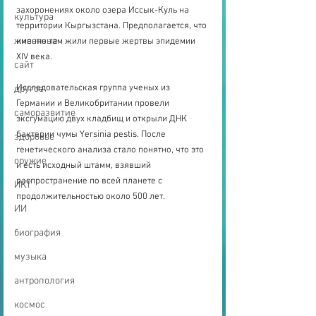
захоронениях около озера Иссык-Куль на 
культура
территории Кыргызстана. Предполагается, что 
животные
именно там жили первые жертвы эпидемии 
XIV века.
сайт
Исследовательская группа ученых из 
другое
Германии и Великобритании провели 
саморазвитие
эксгумацию двух кладбищ и открыли ДНК 
бактерии чумы Yersinia pestis. После 
здоровье
генетического анализа стало понятно, что это 
оружие
и есть исходный штамм, взявший 
распространение по всей планете с 
ИКТ
продолжительностью около 500 лет.
ИИ
биография
музыка
антропология
космос