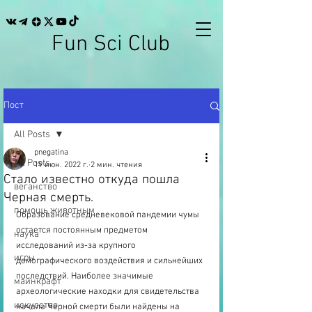
Fun Sci Club
Пост
All Posts
pnegatina
All Posts
19 июн. 2022 г.
2 мин. чтения
Стало известно откуда пошла
веганство
Черная смерть.
помощь животным
Образование средневековой пандемии чумы 
остается постоянным предметом 
наука
исследований из-за крупного 
игры
демографического воздействия и сильнейших 
последствий. Наиболее значимые 
майнкрафт
археологические находки для свидетельства 
искусство
начала Черной смерти были найдены на 