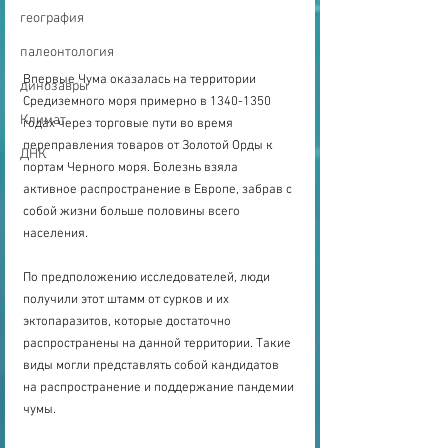
география
палеонтология
Впервые Чума оказалась на территории 
динозавры
Средиземного моря примерно в 1340-1350 
Климат
годах через торговые пути во время 
переправления товаров от Золотой Орды к 
ДНК
портам Черного моря. Болезнь взяла 
активное распространение в Европе, забрав с 
собой жизни больше половины всего 
населения.
По предположению исследователей, люди 
получили этот штамм от сурков и их 
эктопаразитов, которые достаточно 
распространены на данной территории. Такие 
виды могли представлять собой кандидатов 
на распространение и поддержание пандемии 
чумы.