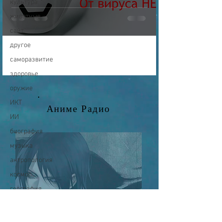
культура
животные
сайт
другое
саморазвитие
здоровье
оружие
ИКТ
Аниме Радио
ИИ
биография
музыка
антропология
космос
география
палеонтология
динозавры