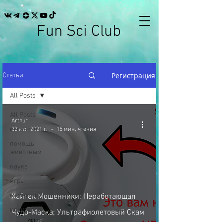
Fun Sci Club
Регистрация
Статьи
All Posts
All Posts
Arthur
веганство
22 авг. 2021 г.
15 мин. чтения
помощь
животным
наука
игры
майнкрафт
Хайтек Мошенники: Неработающая
искусство
Чудо-Маска; Ультрафиолетовый Скам