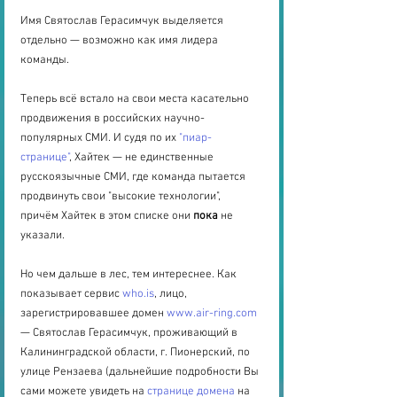
Имя Святослав Герасимчук выделяется 
отдельно — возможно как имя лидера 
команды.
Теперь всё встало на свои места касательно 
продвижения в российских научно-
популярных СМИ. И судя по их 
"пиар-
странице"
, Хайтек — не единственные 
русскоязычные СМИ, где команда пытается 
продвинуть свои "высокие технологии", 
причём Хайтек в этом списке они 
пока
 не 
указали.
Но чем дальше в лес, тем интереснее. Как 
показывает сервис 
who.is
, лицо, 
зарегистрировавшее домен 
www.air-ring.com
— Святослав Герасимчук, проживающий в 
Калининградской области, г. Пионерский, по 
улице Рензаева (дальнейшие подробности Вы 
сами можете увидеть на 
странице домена
 на 