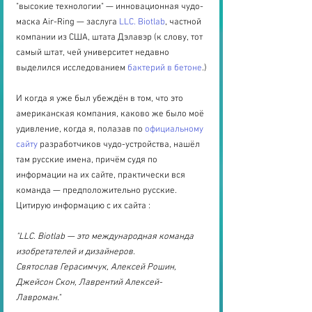
"высокие технологии" — инновационная чудо-
маска Air-Ring — заслуга 
LLC. Biotlab
, частной 
компании из США, штата Дэлавэр (к слову, тот 
самый штат, чей университет недавно 
выделился исследованием 
бактерий в бетоне
.)
И когда я уже был убеждён в том, что это 
американская компания, каково же было моё 
удивление, когда я, полазав по 
официальному 
сайту
 разработчиков чудо-устройства, нашёл 
там русские имена, причём судя по 
информации на их сайте, практически вся 
команда — предположительно русские. 
Цитирую информацию с их сайта :
"LLC. Biotlab — это международная команда 
изобретателей и дизайнеров.
Святослав Герасимчук, Алексей Рошин, 
Джейсон Скон, Лаврентий Алексей-
Лавроман." 