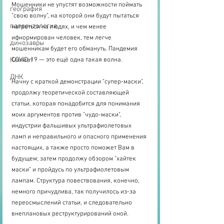
Мошенники не упустят возможности поймать 
география
"свою волну", на которой они будут пытаться 
палеонтология
нагреться на людях, и чем менее 
ифнормирован человек, тем легче 
динозавры
мошенникам будет его обмануть. Пандемия 
Климат
COVID-19 — это ещё одна такая волна.
ДНК
Начну с краткой демонстрации "супер-маски", 
продолжу теоретической составляющей 
статьи, которая понадобится для понимания 
моих аргументов против "чудо-маски", 
индустрии фальшивых ультрафиолетовых 
ламп и неправильного и опасного применения 
настоящих, а также просто поможет Вам в 
будущем; затем продолжу обзором "хайтек 
маски" и пройдусь по ультрафиолетовым 
лампам. Структура повествования, конечно, 
немного причудлива, так получилось из-за 
переосмыслений статьи, и следовательно 
внеплановых реструктурирований оной.