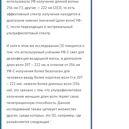
использовало УФ излучение длиной волны 
254 нм [1], другие — 222 нм [2][3], то есть 
эффективный спектр излучения находится в 
диапазоне нижних значений [длин волн] УФ-
С, почти переходящих в экстремальный 
ультрафиолетовый спектр.
И хотя в этом же исследовании [3] говорится о 
том, что используемый учёными УФ-С свет для 
дезинфекции воздущной массы, в диапазоне 
длин волн 207 – 222 нм, в отличие от 254 нм 
УФ-С излучения более безопасен для 
человека ввиду более коротких волн (т.е 207 
– 222 нм), нежели более длинных волн (254 
нм); это связано с тем, что ультрафиолетовое 
излучение меньших длин волн теряет свою 
пенетрационную способность. Данное 
исследование также цитирует множество 
других, среди которых, это [5], например, где 
разъясняется следующее :