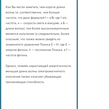
Как Вы могли заметить, чем короче длина 
волны (и, соответственно, чем больше 
частота, что дано формулой f = 𝜈/λ, где f это 
частота, 𝜈 — скорость света в вакууме, а λ — 
длина волны), тем более высокоэнергичным 
является излучение (а следовательно, более 
опасным), что также можно увидеть из 
знаменитого уравнения Планка E = hf, где E — 
энергия фотона, h — постоянная Планка, а f — 
частота фотона.
Однако, помимо нарастающей энергетичности, 
меньшая длина волны электромагнитного 
излучения также означает убывающую 
проникающую способность.