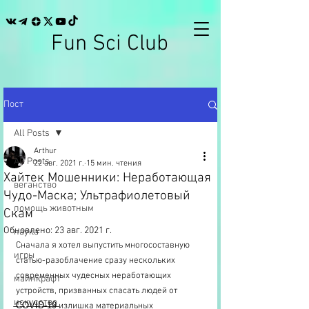
Fun Sci Club
Пост
All Posts
Arthur
All Posts
22 авг. 2021 г.
15 мин. чтения
Хайтек Мошенники: Неработающая
веганство
Чудо-Маска; Ультрафиолетовый
помощь животным
Скам
Обновлено:
23 авг. 2021 г.
наука
Сначала я хотел выпустить многосоставную 
игры
статью-разоблачение сразу нескольких 
современных чудесных неработающих 
майнкрафт
устройств, призванных спасать людей от  
искусство
̶C̶O̶V̶I̶D̶-̶1̶9̶ излишка материальных 