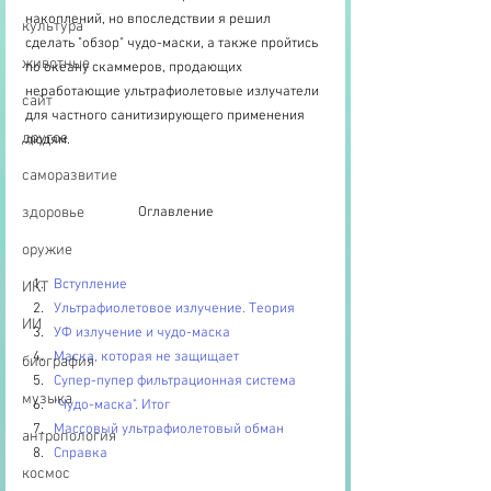
накоплений, но впоследствии я решил 
культура
сделать "обзор" чудо-маски, а также пройтись 
животные
по океану скаммеров, продающих 
неработающие ультрафиолетовые излучатели 
сайт
для частного санитизирующего применения 
другое
людям.
саморазвитие
здоровье
Оглавление
оружие
Вступление
ИКТ
Ультрафиолетовое излучение. Теория
ИИ
УФ излучение и чудо-маска
Маска, которая не защищает
биография
Супер-пупер фильтрационная система
музыка
"Чудо-маска". Итог
Массовый ультрафиолетовый обман
антропология
Справка
космос