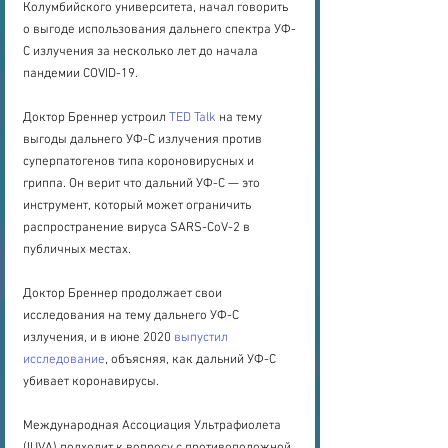
Колумбийского университета, начал говорить 
о выгоде использования дальнего спектра УФ-
С излучения за несколько лет до начала 
пандемии COVID-19. 
Доктор Бреннер устроил 
TED Talk
 на тему 
выгоды дальнего УФ-С излучения против 
суперпатогенов типа короновирусных и 
гриппа. Он верит что дальний УФ-С — это 
инструмент, который может ограничить 
распространение вируса SARS-CoV-2 в 
публичных местах.
Доктор Бреннер продолжает свои 
исследования на тему дальнего УФ-С 
излучения, и в июне 2020 
выпустил 
исследование
, объясняя, как дальний УФ-С 
убивает коронавирусы.
Международная Ассоциация Ультрафиолета 