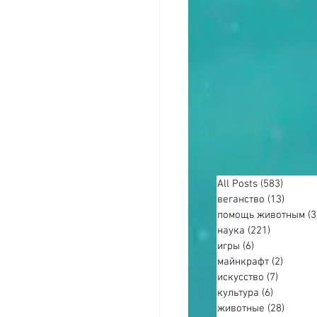
All Posts
(583)
583 по
веганство
(13)
13 пос
помощь животным
(3
наука
(221)
221 пост
игры
(6)
6 постов
майнкрафт
(2)
2 пост
искусство
(7)
7 посто
культура
(6)
6 постов
животные
(28)
28 пос