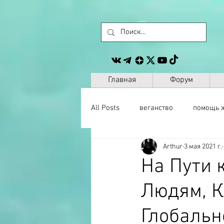
Главная
Форум
All Posts
веганство
помощь 
Arthur
3 мая 2021 г.
животные
сайт
другое
На Пути 
Людям, К
музыка
антропология
Глобальн