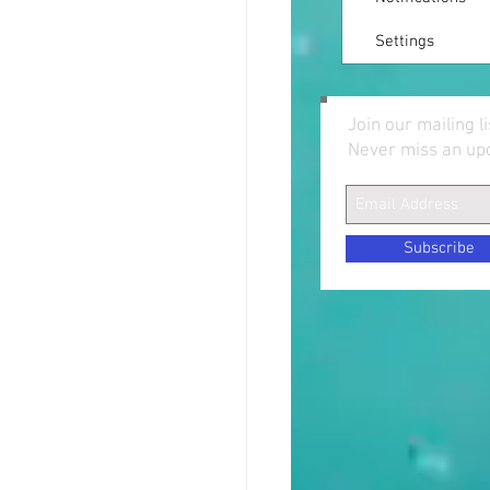
Settings
Join our mailing li
Never miss an up
Subscribe