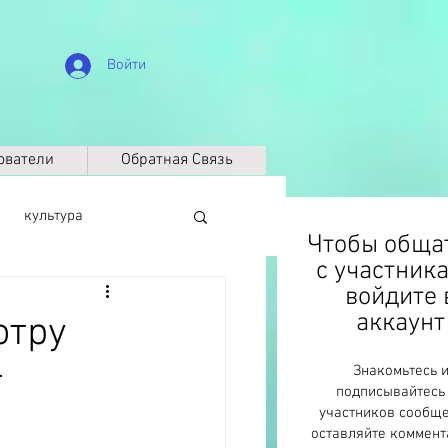
Войти
ователи
Обратная Связь
культура
Чтобы обща
с участник
войдите 
биография
аккаунт
отру
т
Знакомьтесь 
Климат
ДНК
подписывайтесь
участников сообще
оставляйте коммент