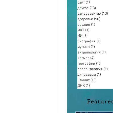
сайт
(1)
1 пост
другое
(13)
13 постов
саморазвитие
(13)
13
здоровье
(90)
90 пост
оружие
(1)
1 пост
ИКТ
(1)
1 пост
ИИ
(6)
6 постов
биография
(1)
1 пост
музыка
(1)
1 пост
антропология
(1)
1 по
космос
(4)
4 поста
география
(1)
1 пост
палеонтология
(1)
1 п
динозавры
(1)
1 пост
Климат
(10)
10 постов
ДНК
(1)
1 пост
Feature