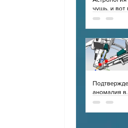
чушь, и вот
Подтвержд
аномалия в
электромаг
структуре п