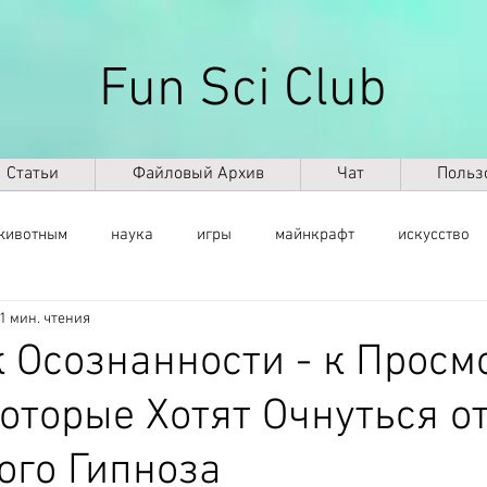
Fun Sci Club
Статьи
Файловый Архив
Чат
Польз
животным
наука
игры
майнкрафт
искусство
1 мин. чтения
саморазвитие
здоровье
оружие
ИКТ
ИИ
к Осознанности - к Просм
оторые Хотят Очнуться о
космос
география
палеонтология
динозавры
ого Гипноза