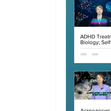
ADHD Treatm
Biology; Self
Acceptance;
Interviews;
ADHD
Астрология