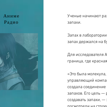
Аниме
Ученые начинают раз
Радио
запахи.
Запах в лаборатории
запах держался на б
Для исследователя Ал
граница, где красна
«Это была молекула,
управляющий компан
создала соединение 
запахов. Его цель —
создавать запахи, — 
посмотрели на строен