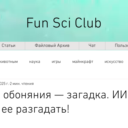
Fun Sci Club
Статьи
Файловый Архив
Чат
Польз
животным
наука
игры
майнкрафт
искусство
025 г.
2 мин. чтения
саморазвитие
здоровье
оружие
ИКТ
ИИ
 обоняния — загадка. ИИ
 ее разгадать!
космос
география
палеонтология
динозавры