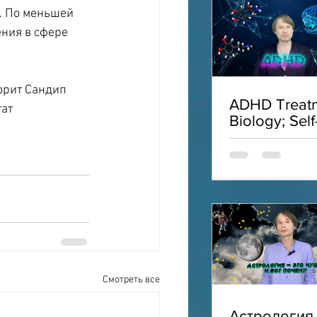
. По меньшей 
ния в сфере 
орит Сандип 
ADHD Treatm
ат 
Biology; Self
Acceptance;
Interviews;
ADHD
Смотреть все
Астрология