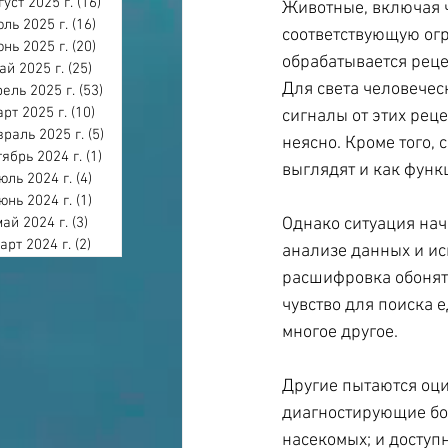
густ 2025 г.
(16)
16 постов
Животные, включая 
ль 2025 г.
(16)
16 постов
соответствующую огр
нь 2025 г.
(20)
20 постов
обрабатывается реце
ай 2025 г.
(25)
25 постов
Для света человечес
ель 2025 г.
(53)
53 поста
арт 2025 г.
(10)
10 постов
сигналы от этих рец
раль 2025 г.
(5)
5 постов
неясно. Кроме того, 
тябрь 2024 г.
(1)
1 пост
выглядят и как функ
юль 2024 г.
(4)
4 поста
юнь 2024 г.
(1)
1 пост
Однако ситуация нач
май 2024 г.
(3)
3 поста
арт 2024 г.
(2)
2 поста
анализе данных и ис
расшифровка обоняте
чувство для поиска е
многое другое.
Другие пытаются оци
диагностирующие бол
насекомых; и досту