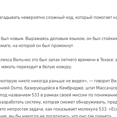
гадывать невероятно сложный код, который помогает н
 был новым. Выражаясь деловым языком, он был стойким
умаге, на которой он был промокнут.
екса Вильчко это был запах летнего времени в Техасе: ар
я мякоть переходит в белую кожуру.
 которую никто никогда раньше не видел», — говорит Ви
ией Osmo, базирующейся в Кембридже, штат Массачусет
под названием 533 в рамках своей миссии по понимани
 разработать систему, которая сможет обнаруживать, пре
это непростая задача, как показывает молекула 533. «Ес
ие, вы бы никогда не догадались, что оно так пахнет».