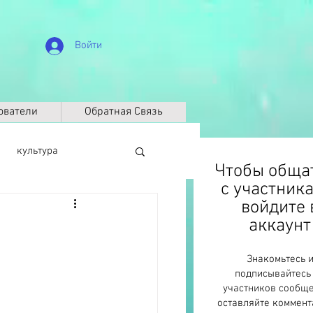
Войти
ователи
Обратная Связь
культура
Чтобы обща
с участник
войдите 
биография
аккаунт
Знакомьтесь 
Климат
ДНК
подписывайтесь
участников сообще
оставляйте коммент