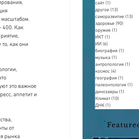
рования, 
сайт
(1)
1 пост
другое
(13)
13 постов
ция 
саморазвитие
(13)
13
 масштабом. 
здоровье
(90)
90 пост
 400. Как 
оружие
(1)
1 пост
риятие, 
ИКТ
(1)
1 пост
то, как они 
ИИ
(6)
6 постов
биография
(1)
1 пост
музыка
(1)
1 пост
антропология
(1)
1 по
логии, 
космос
(4)
4 поста
то 
география
(1)
1 пост
палеонтология
(1)
1 п
ют это важное 
динозавры
(1)
1 пост
ресс, аппетит и 
Климат
(10)
10 постов
ДНК
(1)
1 пост
ства, 
Feature
ты от 
я рынка 