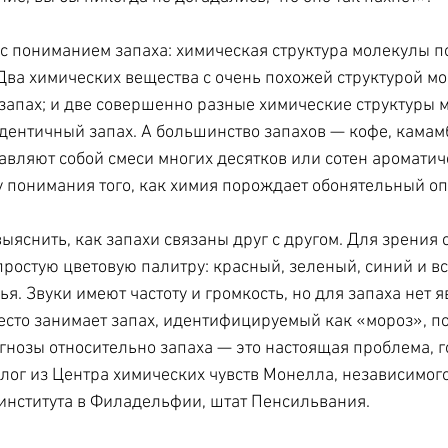
 с пониманием запаха: химическая структура молекулы по
 Два химических вещества с очень похожей структурой мо
апах; и две совершенно разные химические структуры м
дентичный запах. А большинство запахов — кофе, камам
вляют собой смеси многих десятков или сотен ароматич
у понимания того, как химия порождает обонятельный оп
ыяснить, как запахи связаны друг с другом. Для зрения 
простую цветовую палитру: красный, зеленый, синий и вс
. Звуки имеют частоту и громкость, но для запаха нет я
есто занимает запах, идентифицируемый как «мороз», п
гнозы относительно запаха — это настоящая проблема, 
ог из Центра химических чувств Монелла, независимого
института в Филадельфии, штат Пенсильвания.