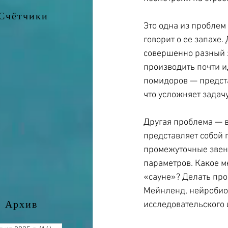
Счётчики
Это одна из проблем
говорит о ее запахе.
совершенно разный з
производить почти и
помидоров — предста
что усложняет задач
Другая проблема — в
представляет собой 
промежуточные звенья
параметров. Какое м
«сауне»? Делать про
Мейнленд, нейробиол
Архив
исследовательского 