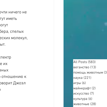
чти ничего не 
гут иметь 
огут 
бера, спелых 
еских молекул, 
ыт.
спектр 
All Posts
(583)
583 по
е их 
веганство
(13)
13 пос
вных 
помощь животным
(3
о отношению к 
наука
(221)
221 пост
говорит Джоэл 
игры
(6)
6 постов
майнкрафт
(2)
2 пост
 
искусство
(7)
7 посто
культура
(6)
6 постов
животные
(28)
28 пос