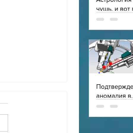
чушь, и вот
Подтвержд
аномалия в
электромаг
структуре п