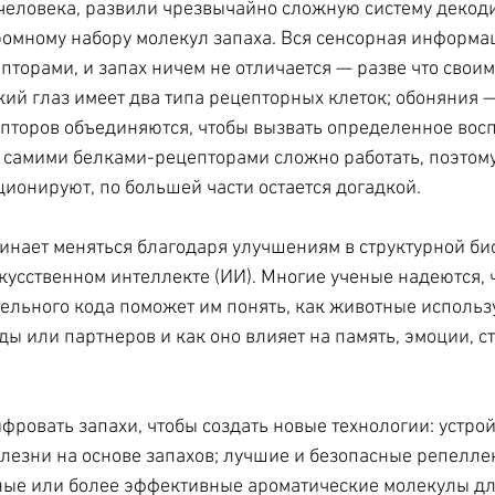
человека, развили чрезвычайно сложную систему декоди
омному набору молекул запаха. Вся сенсорная информа
пторами, и запах ничем не отличается — разве что своим
кий глаз имеет два типа рецепторных клеток; обоняния —
епторов объединяются, чтобы вызвать определенное восп
с самими белками-рецепторами сложно работать, поэтому 
ционируют, по большей части остается догадкой.
инает меняться благодаря улучшениям в структурной био
кусственном интеллекте (ИИ). Многие ученые надеются, ч
льного кода поможет им понять, как животные использу
ды или партнеров и как оно влияет на память, эмоции, ст
фровать запахи, чтобы создать новые технологии: устрой
езни на основе запахов; лучшие и безопасные репеллен
пные или более эффективные ароматические молекулы дл