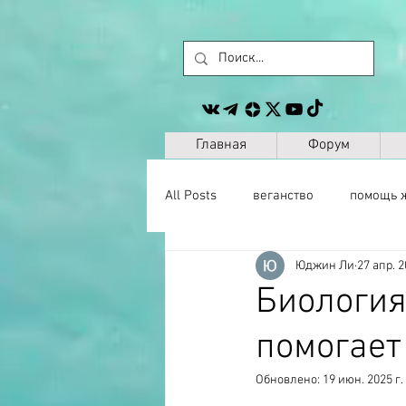
Главная
Форум
All Posts
веганство
помощь 
Юджин Ли
27 апр. 2
животные
сайт
другое
Биология
помогает
музыка
антропология
Обновлено:
19 июн. 2025 г.