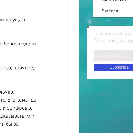
Settings
ам ощущать 
Join our mailing li
Never miss an up
: более недели 
Subscribe
буз, а точнее, 
льчко, 
с. Его команда 
ю и оцифровке 
дсказывать или 
ли бы вы 