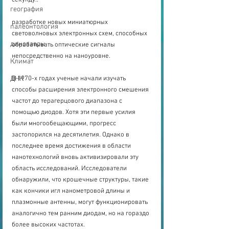
секунду..
география
разработке новых миниатюрных 
палеонтология
световолновых электронных схем, способных 
динозавры
обрабатывать оптические сигналы 
непосредственно на наноуровне.
Климат
ДНК
В 1970-х годах ученые начали изучать 
способы расширения электронного смешения 
частот до терагерцового диапазона с 
помощью диодов. Хотя эти первые усилия 
были многообещающими, прогресс 
застопорился на десятилетия. Однако в 
последнее время достижения в области 
нанотехнологий вновь активизировали эту 
область исследований. Исследователи 
обнаружили, что крошечные структуры, такие 
как кончики игл нанометровой длины и 
плазмонные антенны, могут функционировать 
аналогично тем ранним диодам, но на гораздо 
более высоких частотах.