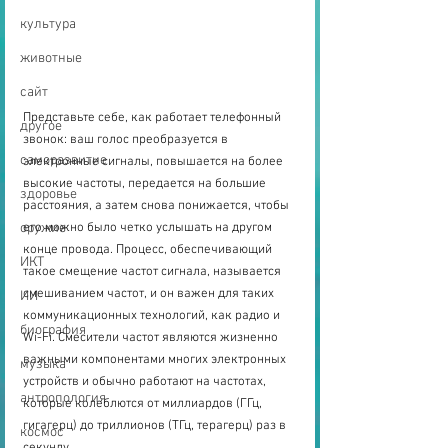
культура
животные
сайт
Представьте себе, как работает телефонный 
другое
звонок: ваш голос преобразуется в 
саморазвитие
электронные сигналы, повышается на более 
высокие частоты, передается на большие 
здоровье
расстояния, а затем снова понижается, чтобы 
оружие
его можно было четко услышать на другом 
конце провода. Процесс, обеспечивающий 
ИКТ
такое смещение частот сигнала, называется 
смешиванием частот, и он важен для таких 
ИИ
коммуникационных технологий, как радио и 
биография
Wi-Fi. Смесители частот являются жизненно 
важными компонентами многих электронных 
музыка
устройств и обычно работают на частотах, 
антропология
которые колеблются от миллиардов (ГГц, 
гигагерц) до триллионов (ТГц, терагерц) раз в 
космос