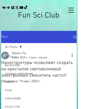
Fun Sci Club
Пост
All Posts
Юджин Ли
All Posts
4 мая 2025 г.
2 мин. чтения
Наноструктуры позволяют создать
веганство
на кристалле световолновой
помощь животным
электронный смеситель частот!
Обновлено:
19 июн. 2025 г.
наука
игры
майнкрафт
искусство