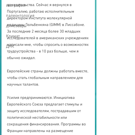
доказательства. Сейчас я вернулся в 
география
Португалию, работаю исполнительным 
палеонтология
директором Института молекулярной 
медицины Гюльбенкяна (GIMM) в Лиссабоне. 
динозавры
За последние 2 месяца более 30 младших 
Климат
исследователей в американских учреждениях 
написали мне, чтобы спросить о возможностях 
ДНК
трудоустройства - в 10 раз больше, чем я 
обычно ожидал.
Европейские страны должны работать вместе, 
чтобы стать глобальным направлением для 
научных талантов.
Усилия предпринимаются. Инициатива 
Европейского Союза предлагает стимулы и 
защиту исследователям, пострадавшим от 
политической нестабильности или 
сокращения финансирования. Программы во 
Франции направлены на размещение 