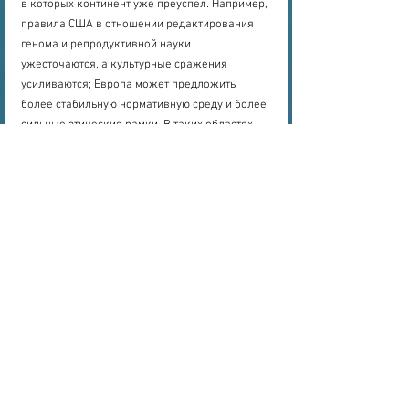
в которых континент уже преуспел. Например, 
правила США в отношении редактирования 
генома и репродуктивной науки 
ужесточаются, а культурные сражения 
усиливаются; Европа может предложить 
более стабильную нормативную среду и более 
сильные этические рамки. В таких областях, 
как климатология, инфекционные 
заболевания и глобальное и цифровое 
здравоохранение, Европа имеет как всемирно 
известные институты, так и сильный 
послужной список высокоэффективной 
работы.
Проблемы останутся. Исследовательский 
ландшафт Европы - это лоскутное одеяло 
систем финансирования и приоритетов. 
Визовые процессы непрозрачны и часто 
медленные. Но у континента есть то, что 
нужно: талант, институты и разнообразие 
идей. Это окно возможностей не будет 