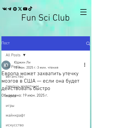
Fun Sci Club
Пост
All Posts
Юджин Ли
All Posts
15 июн. 2025 г.
3 мин. чтения
Европа может захватить утечку
веганство
мозгов в США — если она будет
помощь животным
действовать быстро
Обновлено:
19 июн. 2025 г.
наука
игры
майнкрафт
искусство