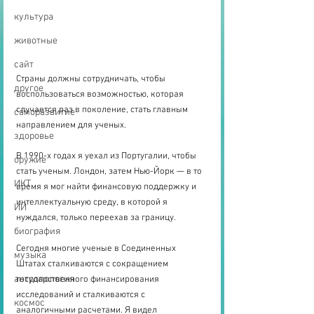
культура
животные
сайт
Страны должны сотрудничать, чтобы 
другое
воспользоваться возможностью, которая 
случается раз в поколение, стать главным 
саморазвитие
направлением для ученых.
здоровье
В 1990-х годах я уехал из Португалии, чтобы 
оружие
стать ученым. Лондон, затем Нью-Йорк — в то 
ИКТ
время я мог найти финансовую поддержку и 
интеллектуальную среду, в которой я 
ИИ
нуждался, только переехав за границу.
биография
Сегодня многие ученые в Соединенных 
музыка
Штатах сталкиваются с сокращением 
антропология
государственного финансирования 
исследований и сталкиваются с 
космос
аналогичными расчетами. Я видел 