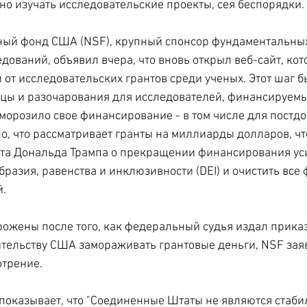
о изучать исследовательские проекты, сея беспорядки.
ый фонд США (NSF), крупный спонсор фундаментальных
дований, объявил вчера, что вновь открыл веб-сайт, кот
 от исследовательских грантов среди ученых. Этот шаг 
цы и разочарования для исследователей, финансируемых
аморозило свое финансирование - в том числе для постдо
ло, что рассматривает гранты на миллиарды долларов, ч
та Дональда Трампа о прекращении финансирования ус
разия, равенства и инклюзивности (DEI) и очистить все
й.
рожены после того, как федеральный судья издал приказ
ельству США замораживать грантовые деньги, NSF заяв
отрение.
 показывает, что "Соединенные Штаты не являются стаб