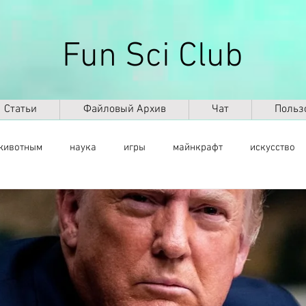
Fun Sci Club
Статьи
Файловый Архив
Чат
Польз
животным
наука
игры
майнкрафт
искусство
саморазвитие
здоровье
оружие
ИКТ
ИИ
космос
география
палеонтология
динозавры