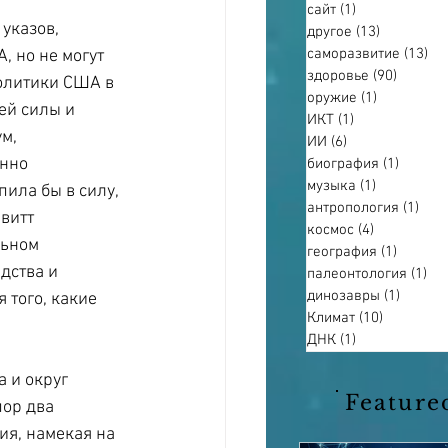
сайт
(1)
1 пост
указов, 
другое
(13)
13 постов
саморазвитие
(13)
13
 но не могут 
здоровье
(90)
90 пост
олитики США в 
оружие
(1)
1 пост
ей силы и 
ИКТ
(1)
1 пост
м, 
ИИ
(6)
6 постов
нно 
биография
(1)
1 пост
музыка
(1)
1 пост
ила бы в силу, 
антропология
(1)
1 по
витт 
космос
(4)
4 поста
льном 
география
(1)
1 пост
дства и 
палеонтология
(1)
1 п
динозавры
(1)
1 пост
того, какие 
Климат
(10)
10 постов
ДНК
(1)
1 пост
 и округ 
Feature
пор два 
я, намекая на 