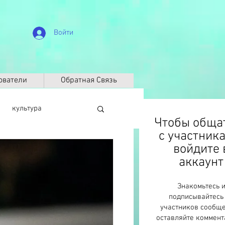
Войти
ователи
Обратная Связь
культура
Чтобы обща
с участник
войдите 
биография
аккаунт
Знакомьтесь 
Климат
ДНК
подписывайтесь
участников сообще
оставляйте коммент