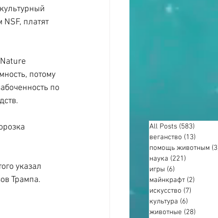
 культурный 
 NSF, платят 
Nature 
ность, потому 
абоченность по 
дств.
орозка 
All Posts
(583)
583 по
веганство
(13)
13 пос
помощь животным
(3
наука
(221)
221 пост
ого указал 
игры
(6)
6 постов
ов Трампа.
майнкрафт
(2)
2 пост
искусство
(7)
7 посто
культура
(6)
6 постов
животные
(28)
28 пос