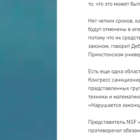
то, что это может 
Нет четких сроков, 
будут отменены в ап
потому что их средс
законом, говорит Де
Принстонском униве
Есть еще одна област
Конгресс санкционир
представленных груп
техники и математик
«Нарушается законо
Представитель NSF н
противоречат обязанн