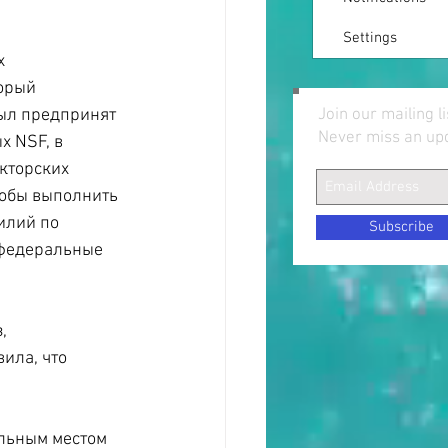
Settings
 
орый 
был предпринят 
Join our mailing li
Never miss an up
 NSF, в 
кторских 
тобы выполнить 
илий по 
Subscribe
 федеральные 
, 
ила, что 
ильным местом 