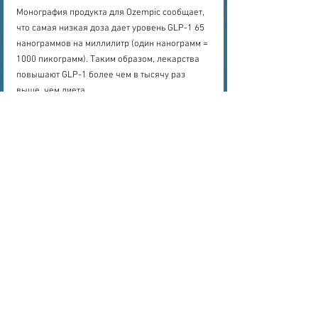
Монография продукта для Ozempic сообщает, 
что самая низкая доза дает уровень GLP-1 65 
нанограммов на миллилитр (один нанограмм = 
1000 пикограмм). Таким образом, лекарства 
повышают GLP-1 более чем в тысячу раз 
выше, чем диета.
Тем не менее, при сравнении долгосрочного 
риска таких заболеваний, как сердечные 
приступы, средиземноморская диета снижает 
риск сердечных событий на 30 процентов, 
превосходя лекарства GLP-1, которые 
снижают риск на 20 процентов. В то время как 
потеря веса всегда будет быстрее с помощью 
лекарств, для общего здоровья диетические 
подходы превосходят лекарства.
Хотя естественные подходы к повышению 
GLP-1 могут быть не такими мощными, как 
лекарства, они обеспечивают 