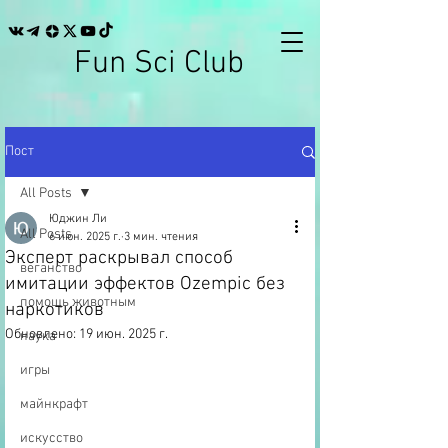
Fun Sci Club
Пост
All Posts
Юджин Ли
All Posts
6 июн. 2025 г.
3 мин. чтения
Эксперт раскрывал способ
веганство
имитации эффектов Ozempic без
помощь животным
наркотиков
Обновлено:
19 июн. 2025 г.
наука
игры
майнкрафт
искусство