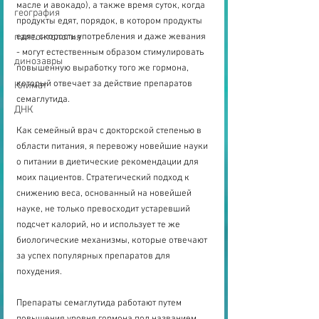
масле и авокадо), а также время суток, когда 
география
продукты едят, порядок, в котором продукты 
палеонтология
едят, скорость употребления и даже жевания 
- могут естественным образом стимулировать 
динозавры
повышенную выработку того же гормона, 
который отвечает за действие препаратов 
Климат
семаглутида.
ДНК
Как семейный врач с докторской степенью в 
области питания, я перевожу новейшие науки 
о питании в диетические рекомендации для 
моих пациентов. Стратегический подход к 
снижению веса, основанный на новейшей 
науке, не только превосходит устаревший 
подсчет калорий, но и использует те же 
биологические механизмы, которые отвечают 
за успех популярных препаратов для 
похудения.
Препараты семаглутида работают путем 