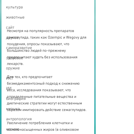
культура
животные
сайт
Несмотря на популярность препаратов 
другое
семаглутида, таких как Ozempic и Wegovy для 
похудения, опросы показывают, что 
саморазвитие
большинство людей по-прежнему 
предпочитают худеть без использования 
здоровье
лекарств.
оружие
Для тех, кто предпочитает 
ИКТ
безмедикаментозный подход к снижению 
ИИ
веса, исследования показывают, что 
определенные питательные вещества и 
биография
диетические стратегии могут естественным 
музыка
образом имитировать действие семаглутидов.
антропология
Увеличение потребления клетчатки и 
космос
мононенасыщенных жиров (в оливковом 