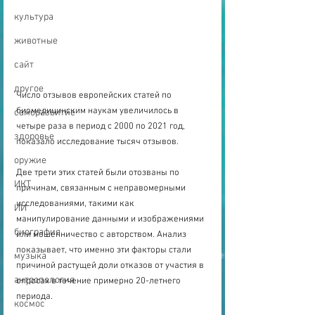
культура
животные
сайт
другое
Число отзывов европейских статей по 
биомедицинским наукам увеличилось в 
саморазвитие
четыре раза в период с 2000 по 2021 год, 
здоровье
показало исследование тысяч отзывов.
оружие
Две трети этих статей были отозваны по 
ИКТ
причинам, связанным с неправомерными 
исследованиями, такими как 
ИИ
манипулирование данными и изображениями 
биография
или мошенничество с авторством. Анализ 
показывает, что именно эти факторы стали 
музыка
причиной растущей доли отказов от участия в 
антропология
опросах в течение примерно 20-летнего 
периода.
космос