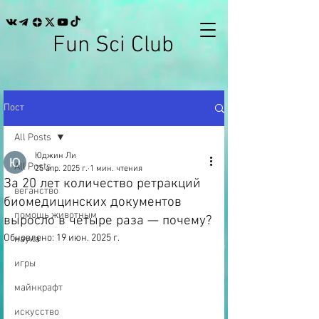
Fun Sci Club
Пост
All Posts
Юджин Ли
All Posts
25 апр. 2025 г.
1 мин. чтения
За 20 лет количество ретракций
веганство
биомедицинских документов
помощь животным
выросло в четыре раза — почему?
Обновлено:
19 июн. 2025 г.
наука
игры
майнкрафт
искусство