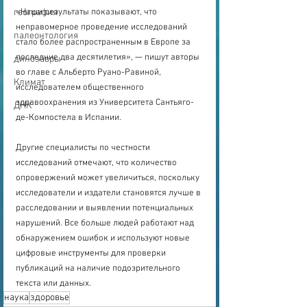
«Наши результаты показывают, что 
география
неправомерное проведение исследований 
палеонтология
стало более распространенным в Европе за 
последние два десятилетия», — пишут авторы 
динозавры
во главе с Альберто Руано-Равиной, 
Климат
исследователем общественного 
здравоохранения из Университета Сантьяго-
ДНК
де-Компостела в Испании.
Другие специалисты по честности 
исследований отмечают, что количество 
опровержений может увеличиться, поскольку 
исследователи и издатели становятся лучше в 
расследовании и выявлении потенциальных 
нарушений. Все больше людей работают над 
обнаружением ошибок и используют новые 
цифровые инструменты для проверки 
публикаций на наличие подозрительного 
текста или данных.
наука
здоровье