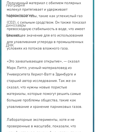
Полученный материал с обилием полярных 
география
молекул притягивает и удерживает 
палеонтология
парниковые газы, такие как углекислый газ 
(CO2), с сильным сродством. Он также показал 
динозавры
превосходную стабильность в воде, что имеет 
Климат
решающее значение для его использования 
для улавливания углерода в промышленных 
ДНК
условиях из потоков влажного газа.
«Это захватывающее открытие», — сказал 
Марк Литтл, ученый-материаловед из 
Университета Хериот-Ватт в Эдинбурге и 
старший автор исследования. Так же он 
сказал, что нужны новые пористые 
материалы, которые помогут решить самые 
большие проблемы общества, такие как 
улавливание и хранение парниковых газов. 
Лабораторные эксперименты, хотя и не 
проверенные в масштабе, показали, что 