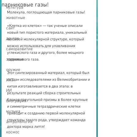
парниковые газы!
культура
Молекула, поглощающая парниковые газы! 
животные
«Клетка из клеток» — так ученые описали 
сайт
новый тип пористого материала, уникальный 
другое
по своей молекулярной структуре, который 
можно использовать для улавливания 
саморазвитие
углекислого газа и другого, более мощного 
здоровье
парникового газа.
оружие
Этот синтезированный материал, который был 
создан исследователями из Великобритании и 
ИКТ
китая изготавливается в два этапа: в 
ИИ
результате реакций сборка строительных 
блоков треугольной призмы в более крупные 
биография
и симметричные тетраэдрические клетки 
музыка
приводит к созданию первой молекулярной 
структуры такого рода, утверждает команда 
антропология
доктора марка литтл! 
космос