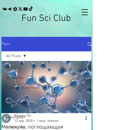
Fun Sci Club
Пост
All Posts
All Posts
веганство
помощь животным
наука
игры
Юджин Ли
майнкрафт
12 апр. 2025 г.
1 мин. чтения
Молекула, поглощающая
искусство