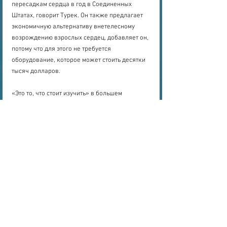
пересадкам сердца в год в Соединенных 
Штатах, говорит Турек. Он также предлагает 
экономичную альтернативу внетелесному 
возрождению взрослых сердец, добавляет он, 
потому что для этого не требуется 
оборудование, которое может стоить десятки 
тысяч долларов.
«Это то, что стоит изучить» в большем 
количестве случаев, говорит Джон Траханас, 
кардиохирург из Медицинского центра 
Университета Вандербильта в Нэшвилле, штат 
Теннесси.
Расслабленное состояние
Траханас был частью команды, которая 
разработала вторую технику. Эта процедура 
включает в себя зажим аорты умершего 
человека, а затем наполнение сердца 