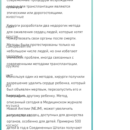
Современные процедуры возрождения 
сердца для трансплантации являются 
культура
этическими или дорогостоящими.
животные
Хирурги разработали два недорогих метода 
сайт
для оживления сердец людей, которые хотят 
другое
пожертвовать свои органы после смерти. 
Методы были протестированы только на 
саморазвитие
небольшом числе людей, но они избегают 
здоровье
этических проблем, иногда связанных с 
современными методами трансплантации.
оружие
ИКТ
Используя один из методов, хирурги получили 
разрешение удалить сердце ребенка, который 
ИИ
был объявлен мертвым, перезапустить его и 
биография
пересадить другому ребенку. Метод, 
описанный сегодня в Медицинском журнале 
музыка
Новой Англии (NEJM), может увеличить 
количество сердец, доступных для донорства 
антропология
органов, особенно для детей. Примерно 500 
космос
детей в год в Соединенных Штатах получают 