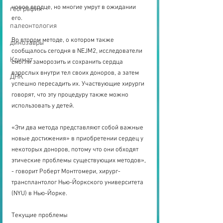
новое сердце, но многие умрут в ожидании 
география
его.
палеонтология
Во втором методе, о котором также 
динозавры
сообщалось сегодня в NEJM2, исследователи 
Климат
смогли заморозить и сохранить сердца 
взрослых внутри тел своих доноров, а затем 
ДНК
успешно пересадить их. Участвующие хирурги 
говорят, что эту процедуру также можно 
использовать у детей.
«Эти два метода представляют собой важные 
новые достижения» в приобретении сердец у 
некоторых доноров, потому что они обходят 
этические проблемы существующих методов», 
- говорит Роберт Монтгомери, хирург-
трансплантолог Нью-Йоркского университета 
(NYU) в Нью-Йорке.
Текущие проблемы