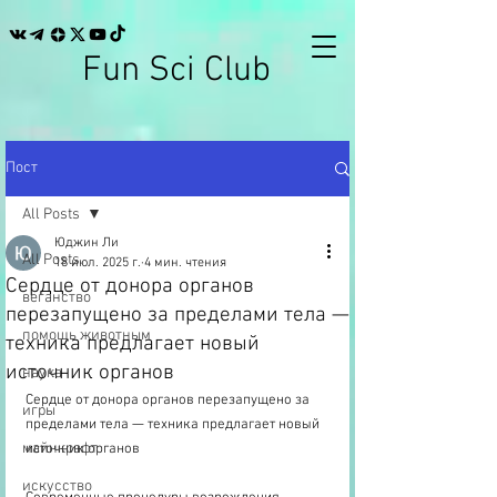
Fun Sci Club
Пост
All Posts
Юджин Ли
All Posts
18 июл. 2025 г.
4 мин. чтения
Сердце от донора органов
веганство
перезапущено за пределами тела —
помощь животным
техника предлагает новый
источник органов
наука
Сердце от донора органов перезапущено за 
игры
пределами тела — техника предлагает новый 
майнкрафт
источник органов
искусство