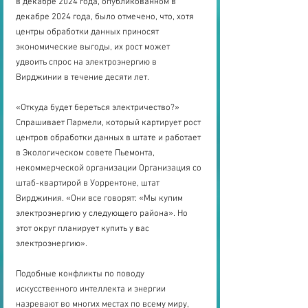
в декабре 2024 года, опубликованном в 
декабре 2024 года, было отмечено, что, хотя 
центры обработки данных приносят 
экономические выгоды, их рост может 
удвоить спрос на электроэнергию в 
Вирджинии в течение десяти лет.
«Откуда будет береться электричество?» 
Спрашивает Пармели, который картирует рост 
центров обработки данных в штате и работает 
в Экологическом совете Пьемонта, 
некоммерческой организации Организация со 
штаб-квартирой в Уоррентоне, штат 
Вирджиния. «Они все говорят: «Мы купим 
электроэнергию у следующего района». Но 
этот округ планирует купить у вас 
электроэнергию».
Подобные конфликты по поводу 
искусственного интеллекта и энергии 
назревают во многих местах по всему миру, 