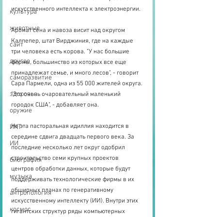
искусственного интеллекта к электроэнергии.
культура
животные
Аромат сена и навоза висит над округом 
Калпепер, штат Вирджиния, где на каждые 
сайт
три человека есть корова. "У нас большие 
другое
фермы, большинство из которых все еще 
принадлежат семье, и много лесов", - говорит 
саморазвитие
Сара Пармели, одна из 55 000 жителей округа. 
здоровье
"Это очень очаровательный маленький 
городок США", - добавляет она.
оружие
Но эта пасторальная идиллия находится в 
ИКТ
середине сдвига двадцать первого века. За 
ИИ
последние несколько лет округ одобрил 
строительство семи крупных проектов 
биография
центров обработки данных, которые будут 
музыка
поддерживать технологические фирмы в их 
обширных планах по генеративному 
антропология
искусственному интеллекту (ИИ). Внутри этих 
космос
гигантских структур ряды компьютерных 