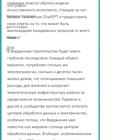
серверов помогут обучить модели 
география
искусственного интеллекта, стоящие за чат-
палеонтология
ботами, такими как ChatGPT, и предоставить 
свои ответы на то, что может быть 
динозавры
миллиардами ежедневных запросов со всего 
Климат
мира.
ДНК
В Вирджинии строительство будет иметь 
глубокие последствия. Каждый объект, 
вероятно, потребляет столько же 
электроэнергии, сколько и десятки тысяч 
жилых домов, что потенциально повышает 
расходы для жителей и напрягает 
энергетическую инфраструктуру района за 
пределами ее возможностей. Пармели и 
другие в сообществе настоегаются аппетита 
центров обработки данных к электричеству, 
особенно потому, что Вирджиния уже 
известна как мировая столица центров 
обработки данных. В обзоре, опубликованном 