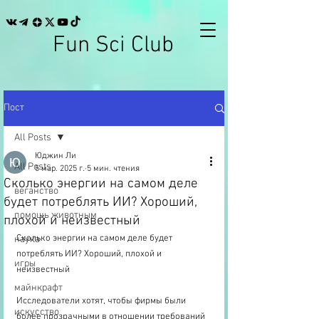
Fun Sci Club
Пост
All Posts
Юджин Ли
All Posts
5 мар. 2025 г.
5 мин. чтения
Сколько энергии на самом деле
веганство
будет потреблять ИИ? Хороший,
помощь животным
плохой и неизвестный
Сколько энергии на самом деле будет 
наука
потреблять ИИ? Хороший, плохой и 
игры
неизвестный
майнкрафт
Исследователи хотят, чтобы фирмы были 
искусство
более прозрачными в отношении требований 