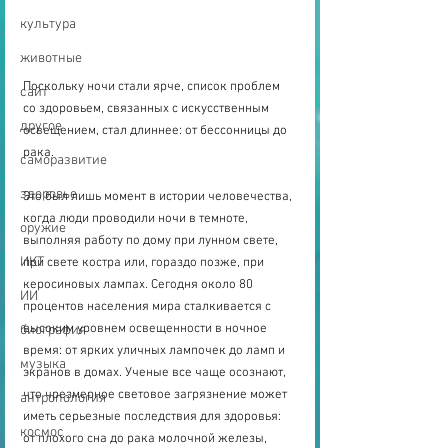
культура
животные
Поскольку ночи стали ярче, список проблем 
сайт
со здоровьем, связанных с искусственным 
другое
освещением, стал длиннее: от бессонницы до 
рака.
саморазвитие
здоровье
Это был лишь момент в истории человечества, 
когда люди проводили ночи в темноте, 
оружие
выполняя работу по дому при лунном свете, 
ИКТ
при свете костра или, гораздо позже, при 
керосиновых лампах. Сегодня около 80 
ИИ
процентов населения мира сталкивается с 
высоким уровнем освещенности в ночное 
биография
время: от ярких уличных лампочек до ламп и 
музыка
экранов в домах. Ученые все чаще осознают, 
что чрезмерное световое загрязнение может 
антропология
иметь серьезные последствия для здоровья: 
космос
от плохого сна до рака молочной железы, 