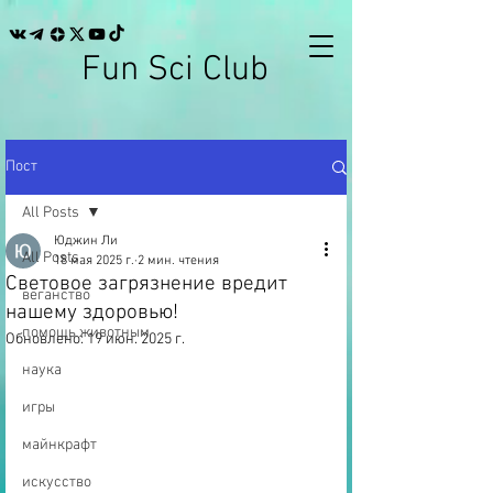
Fun Sci Club
Пост
All Posts
Юджин Ли
All Posts
18 мая 2025 г.
2 мин. чтения
Световое загрязнение вредит
веганство
нашему здоровью!
помощь животным
Обновлено:
19 июн. 2025 г.
наука
игры
майнкрафт
искусство