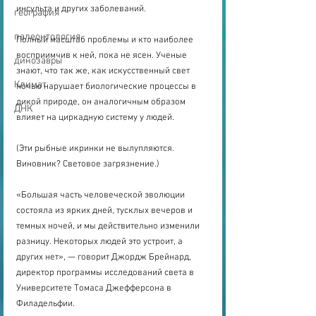
инсульта и других заболеваний.
география
палеонтология
Полный масштаб проблемы и кто наиболее 
восприимчив к ней, пока не ясен. Ученые 
динозавры
знают, что так же, как искусственный свет 
Климат
ночью нарушает биологические процессы в 
дикой природе, он аналогичным образом 
ДНК
влияет на циркадную систему у людей.
(Эти рыбные икринки не вылупляются. 
Виновник? Световое загрязнение.)
«Большая часть человеческой эволюции 
состояла из ярких дней, тусклых вечеров и 
темных ночей, и мы действительно изменили 
разницу. Некоторых людей это устроит, а 
других нет», — говорит Джордж Брейнард, 
директор программы исследований света в 
Университете Томаса Джефферсона в 
Филадельфии.