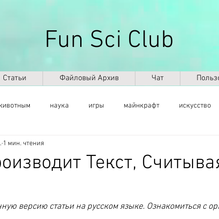
Fun Sci Club
Статьи
Файловый Архив
Чат
Польз
животным
наука
игры
майнкрафт
искусство
.
1 мин. чтения
саморазвитие
здоровье
оружие
ИКТ
ИИ
оизводит Текст, Считыва
космос
география
палеонтология
динозавры
ную версию статьи на русском языке. Ознакомиться с о