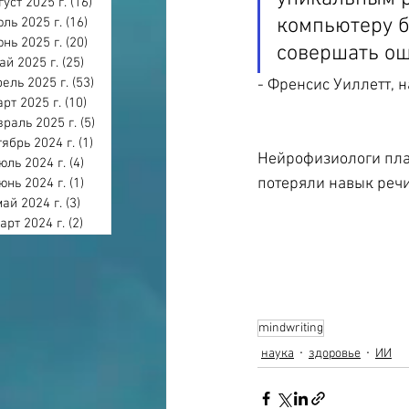
густ 2025 г.
(16)
16 постов
компьютеру б
ль 2025 г.
(16)
16 постов
нь 2025 г.
(20)
20 постов
совершать ош
ай 2025 г.
(25)
25 постов
ель 2025 г.
(53)
53 поста
- Френсис Уиллетт, 
арт 2025 г.
(10)
10 постов
раль 2025 г.
(5)
5 постов
тябрь 2024 г.
(1)
1 пост
Нейрофизиологи план
юль 2024 г.
(4)
4 поста
потеряли навык речи
юнь 2024 г.
(1)
1 пост
май 2024 г.
(3)
3 поста
арт 2024 г.
(2)
2 поста
mindwriting
наука
здоровье
ИИ