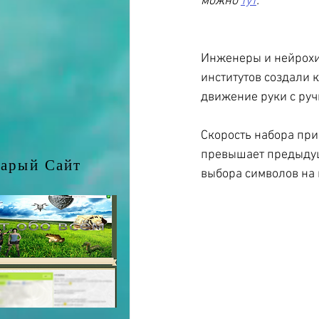
можно 
тут
.
Инженеры и нейрохир
институтов создали 
движение руки с ручк
Скорость набора при 
превышает предыдущи
арый Сайт
выбора символов на 