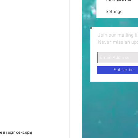
Settings
Join our mailing li
Never miss an up
Subscribe
 в мозг сенсоры 