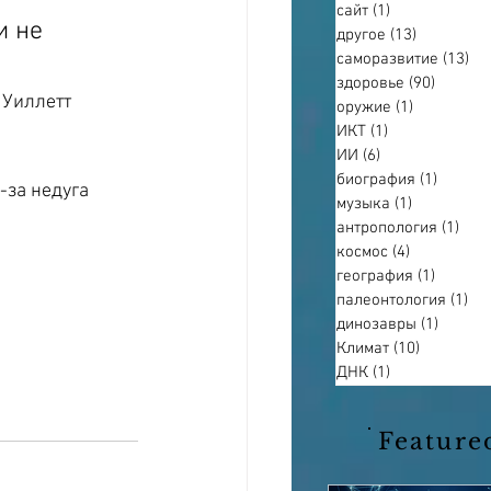
сайт
(1)
1 пост
 не 
другое
(13)
13 постов
саморазвитие
(13)
13
здоровье
(90)
90 пост
 Уиллетт
оружие
(1)
1 пост
ИКТ
(1)
1 пост
ИИ
(6)
6 постов
биография
(1)
1 пост
за недуга 
музыка
(1)
1 пост
антропология
(1)
1 по
космос
(4)
4 поста
география
(1)
1 пост
палеонтология
(1)
1 п
динозавры
(1)
1 пост
Климат
(10)
10 постов
ДНК
(1)
1 пост
Feature