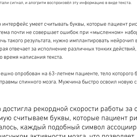
тали сигнал, и алогритм воспроизвёл эту информацию в виде текста.
 интерфейс умеет считывать буквы, которые пациент рису
тема почти не совершает ошибок при «мысленном» набор
ичь такого результата, нужно имплантировать нейрочип в
рая отвечает за исполнение различных тонких действий, 
 время написания текста.
ешно опробован на 63-летнем пациенте, тело которого 
травмы спинного мозга. Мужчина быстро освоил новую с
достигла рекордной скорости работы за сч
мую считываем буквы, которые пациент ри
залось, каждый подобный символ ассоцииру
исунком активности мозга, что позволяет 