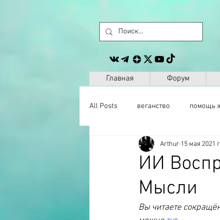
Главная
Форум
All Posts
веганство
помощь 
Arthur
15 мая 2021 г
животные
сайт
другое
ИИ Воспр
Мысли
музыка
антропология
Вы читаете сокращён