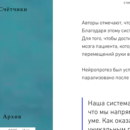
счи
Счётчики
Авторы отмечают, что
Благодаря этому сис
Для того, чтобы дост
мозга пациента, кото
перемещений руки во
Нейропротез был усп
парализовано после 
Наша система 
что мы напря
Архив
уме. Как ока
уникальным р