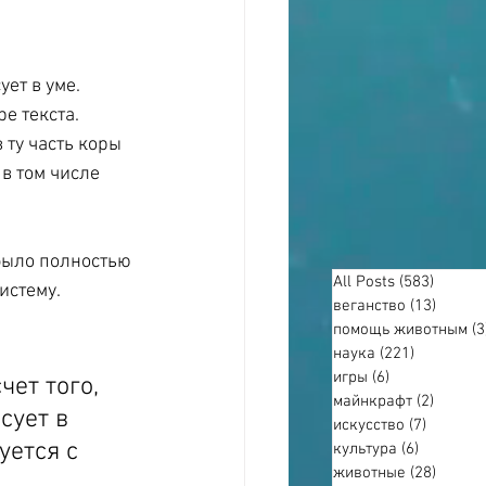
ет в уме. 
е текста.
 ту часть коры 
в том числе 
было полностью 
All Posts
(583)
583 по
истему. 
веганство
(13)
13 пос
помощь животным
(3
наука
(221)
221 пост
игры
(6)
6 постов
ет того, 
майнкрафт
(2)
2 пост
сует в 
искусство
(7)
7 посто
ется с 
культура
(6)
6 постов
животные
(28)
28 пос