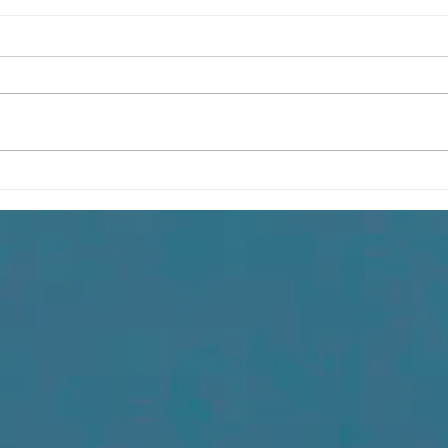
Физики должны
Науч
наслаждаться разнообразием
конф
способов понимания
стра
квантовой механики
иссл
конф