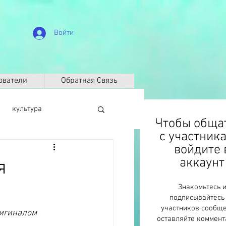
Войти
ователи
Обратная Связь
культура
Чтобы обща
с участник
войдите 
биография
аккаунт
я
Знакомьтесь 
Климат
ДНК
подписывайтесь
участников сообще
ригиналом 
оставляйте коммент