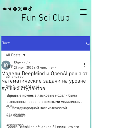
Fun Sci Club
Пост
All Posts
Юджин Ли
All Posts
29 июл. 2025 г.
3 мин. чтения
Модели DeepMind и OpenAI решают
веганство
математические задачи на уровне
помощь животным
лучших студентов
Впервые крупные языковые модели были 
наука
выполнены наравне с золотыми медалистами 
игры
на Международной математической 
олимпиаде.
майнкрафт
искусство
Google DeepMind объявила 21 июля, что его 