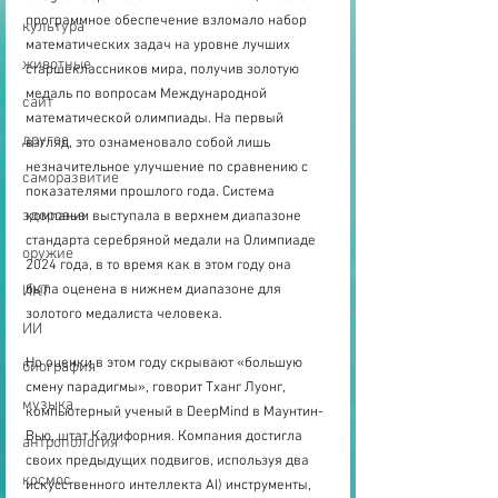
программное обеспечение взломало набор 
культура
математических задач на уровне лучших 
животные
старшеклассников мира, получив золотую 
медаль по вопросам Международной 
сайт
математической олимпиады. На первый 
другое
взгляд, это ознаменовало собой лишь 
незначительное улучшение по сравнению с 
саморазвитие
показателями прошлого года. Система 
здоровье
компании выступала в верхнем диапазоне 
стандарта серебряной медали на Олимпиаде 
оружие
2024 года, в то время как в этом году она 
была оценена в нижнем диапазоне для 
ИКТ
золотого медалиста человека.
ИИ
Но оценки в этом году скрывают «большую 
биография
смену парадигмы», говорит Тханг Луонг, 
музыка
компьютерный ученый в DeepMind в Маунтин-
Вью, штат Калифорния. Компания достигла 
антропология
своих предыдущих подвигов, используя два 
космос
искусственного интеллекта AI) инструменты, 