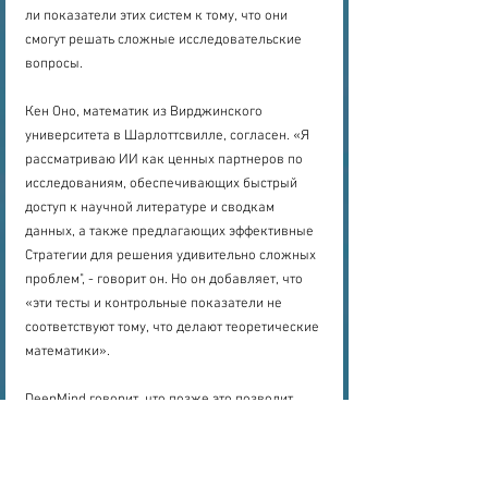
ли показатели этих систем к тому, что они 
смогут решать сложные исследовательские 
вопросы.
Кен Оно, математик из Вирджинского 
университета в Шарлоттсвилле, согласен. «Я 
рассматриваю ИИ как ценных партнеров по 
исследованиям, обеспечивающих быстрый 
доступ к научной литературе и сводкам 
данных, а также предлагающих эффективные 
Стратегии для решения удивительно сложных 
проблем", - говорит он. Но он добавляет, что 
«эти тесты и контрольные показатели не 
соответствуют тому, что делают теоретические 
математики».
DeepMind говорит, что позже это позволит 
некоторым исследователям работать с 
версией DeepThink. "Очень скоро мы сможем 
иметь ИИ, сотрудничающий с математиками", - 