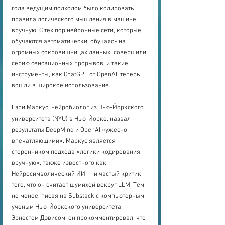
года ведущим подходом было кодировать 
правила логического мышления в машине 
вручную. С тех пор нейронные сети, которые 
обучаются автоматически, обучаясь на 
огромных сокровищницах данных, совершили 
серию сенсационных прорывов, и такие 
инструменты, как ChatGPT от OpenAI, теперь 
вошли в широкое использование.
Гэри Маркус, нейробиолог из Нью-Йоркского 
университета (NYU) в Нью-Йорке, назвал 
результаты DeepMind и OpenAI «ужесно 
впечатляющими». Маркус является 
сторонником подхода «логики кодирования 
вручную», также известного как 
Нейросимволический ИИ — и частый критик 
того, что он считает шумихой вокруг LLM. Тем 
не менее, писая на Substack с компьютерным 
ученым Нью-Йоркского университета 
Эрнестом Дэвисом, он прокомментировал, что 