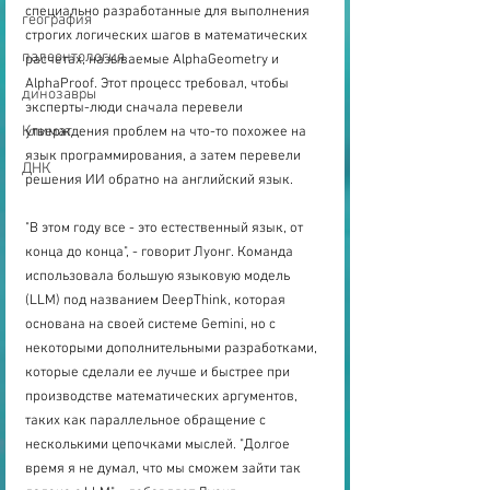
специально разработанные для выполнения 
география
строгих логических шагов в математических 
палеонтология
расчетах, называемые AlphaGeometry и 
AlphaProof. Этот процесс требовал, чтобы 
динозавры
эксперты-люди сначала перевели 
Климат
утверждения проблем на что-то похожее на 
язык программирования, а затем перевели 
ДНК
решения ИИ обратно на английский язык.
"В этом году все - это естественный язык, от 
конца до конца", - говорит Луонг. Команда 
использовала большую языковую модель 
(LLM) под названием DeepThink, которая 
основана на своей системе Gemini, но с 
некоторыми дополнительными разработками, 
которые сделали ее лучше и быстрее при 
производстве математических аргументов, 
таких как параллельное обращение с 
несколькими цепочками мыслей. "Долгое 
время я не думал, что мы сможем зайти так 