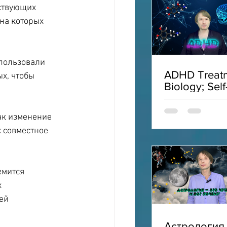
ствующих 
на которых 
пользовали 
ADHD Treatm
х, чтобы 
Biology; Self
Acceptance;
Interviews;
ак изменение 
ADHD
 совместное 
емится 
 
ей 
Астрология