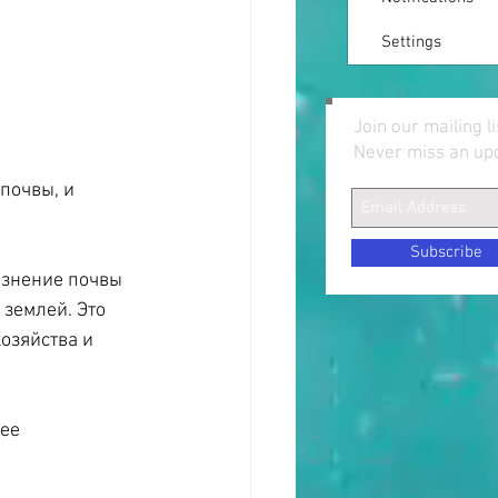
Settings
Join our mailing li
Never miss an up
почвы, и 
Subscribe
язнение почвы 
землей. Это 
озяйства и 
ее 