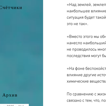
«Над землей, земле
Счётчики
наибольшее влияние 
ситуация будет тако
это не так».
«Вместо этого мы об
нанесло наибольший 
не проводилось мног
последствия могут б
«На фоне беспокойст
влияние другие исто
химические веществ
По сравнению с жизнь
Архив
связано с тем, что, 