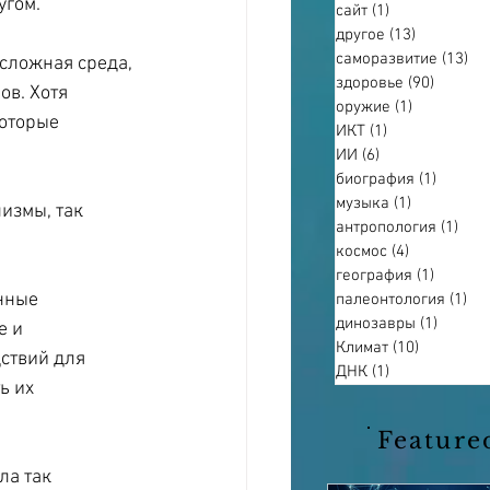
угом.
сайт
(1)
1 пост
другое
(13)
13 постов
саморазвитие
(13)
13
сложная среда, 
здоровье
(90)
90 пост
в. Хотя 
оружие
(1)
1 пост
оторые 
ИКТ
(1)
1 пост
ИИ
(6)
6 постов
биография
(1)
1 пост
музыка
(1)
1 пост
измы, так 
антропология
(1)
1 по
космос
(4)
4 поста
география
(1)
1 пост
нные 
палеонтология
(1)
1 п
динозавры
(1)
1 пост
е и 
Климат
(10)
10 постов
ствий для 
ДНК
(1)
1 пост
ь их 
Feature
ла так 