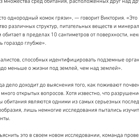
из множества сред обитания, расположенных друг над др
сто однородный комок грязи», — говорит Виктория. «Это 
о различных структур, питательных веществ и минерало
 обитает в пределах 10 сантиметров от поверхности, нек
ь гораздо глубже».
алистов, способных идентифицировать подземные орган
здо меньше о жизни под землей, чем над землей».
гда дело доходит до выяснения того, как поживают почве
 много открытых вопросов. Хотя известно, что разрушени
 обитания являются одними из самых серьезных послед
образия, лишь немногие исследования пытались изучит
нты.
ъяснить это в своем новом исследовании, команда прове