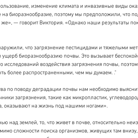
пользование, изменение климата и инвазивные виды ока
на биоразнообразие, поэтому мы предположили, что по
й же», — говорит Виктория. «Однако наши результаты пок
наружили, что загрязнение пестицидами и тяжелыми ме
ущерб биоразнообразию почвы. Это вызывает беспокойс
о исследований воздействия загрязнения почвы, поэтому
ыть более распространенными, чем мы думаем. ."
ва по поводу деградации почвы нам необходимо выяснит
чники загрязнения, такие как микропластик, углеводоро
а, оказывают на жизнь под нашими ногами».
ю над землей, то, что живет в почве, относительно неизв
помимо сложности поиска организмов, живущих там внизу,