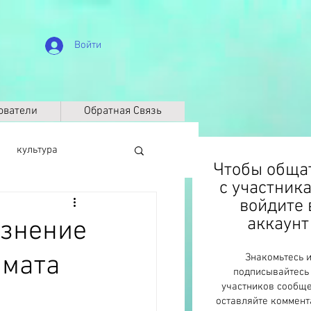
Войти
ователи
Обратная Связь
культура
Чтобы обща
с участник
войдите 
биография
аккаунт
язнение
имата
Знакомьтесь 
Климат
ДНК
подписывайтесь
участников сообще
оставляйте коммент