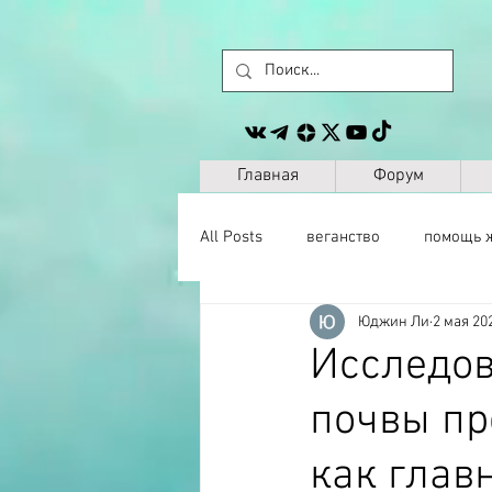
Главная
Форум
All Posts
веганство
помощь 
Юджин Ли
2 мая 202
животные
сайт
другое
Исследов
почвы пр
музыка
антропология
как глав