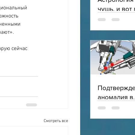
циональный 
чушь, и вот
ожность 
зненными 
нают».
орую сейчас 
Подтвержд
аномалия в
электромаг
структуре п
Смотреть все