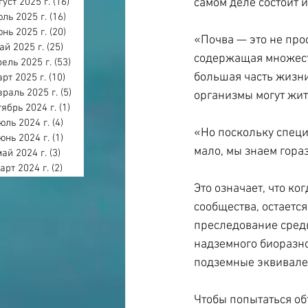
густ 2025 г.
(16)
16 постов
самом деле состоит 
ль 2025 г.
(16)
16 постов
нь 2025 г.
(20)
20 постов
«Почва — это не про
ай 2025 г.
(25)
25 постов
содержащая множеств
ель 2025 г.
(53)
53 поста
большая часть жизни
арт 2025 г.
(10)
10 постов
раль 2025 г.
(5)
5 постов
организмы могут жит
тябрь 2024 г.
(1)
1 пост
юль 2024 г.
(4)
4 поста
«Но поскольку специ
юнь 2024 г.
(1)
1 пост
мало, мы знаем гора
май 2024 г.
(3)
3 поста
арт 2024 г.
(2)
2 поста
Это означает, что ко
сообщества, остается
преследование среды
надземного биоразно
подземные эквивале
Чтобы попытаться об