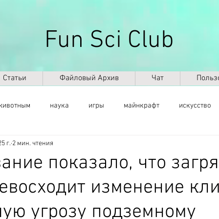
Fun Sci Club
Статьи
Файловый Архив
Чат
Польз
животным
наука
игры
майнкрафт
искусство
5 г.
2 мин. чтения
саморазвитие
здоровье
оружие
ИКТ
ИИ
ание показало, что загр
евосходит изменение кл
космос
география
палеонтология
динозавры
ную угрозу подземному