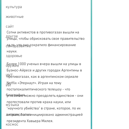
культура
животные
сайт
Сотни активистов в противогазах вышли на 
другое
улицы, чтобы обрисковать свое правительство 
за то, что оно сократило финансирование 
саморазвитие
науки.
здоровье
Более 1000 ученых вчера вышли на улицы в 
оружие
Буэнос-Айресе и других городах Аргентины в 
ИКТ
противогазах, как в аргентинском сериале 
Netflix «Этернаут». Играя на тему 
ИИ
постапокалиптического телешоу - что 
биография
угнетение можно преодолеть единством - они 
протестовали против краха науки, или 
музыка
"научного убийства" в стране, которое, по их 
антропология
словам, было инициировано администрацией 
президента Хавьера Милея.
космос