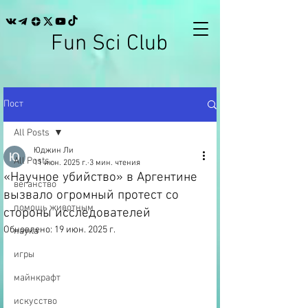
Fun Sci Club
Пост
All Posts
Юджин Ли
All Posts
11 июн. 2025 г.
3 мин. чтения
«Научное убийство» в Аргентине
веганство
вызвало огромный протест со
помощь животным
стороны исследователей
Обновлено:
19 июн. 2025 г.
наука
игры
майнкрафт
искусство