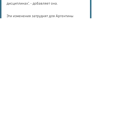
дисциплинах", - добавляет она.
Эти изменения затруднят для Аргентины 
решение больших социальных проблем, 
продолжает Вера. «Мы видим угрозу штормов, 
пожаров и засух. Это повлияет на обычных 
людей", - добавляет она. «Для восстановления 
или создания системы управления рисками» 
потребуется десятилетия, которая может 
реагировать на эти угрозы.
наука
здоровье
наука
здоровье
Смотреть все
Недавние посты