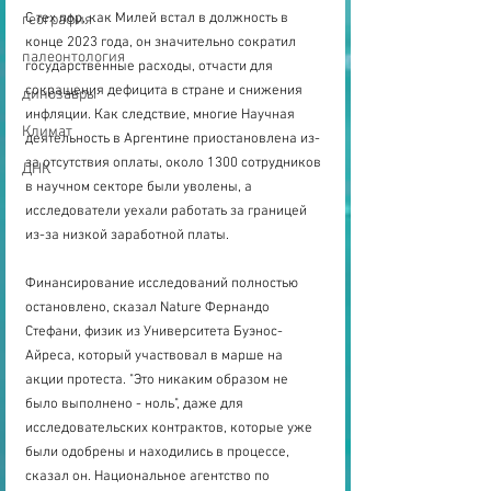
С тех пор, как Милей встал в должность в 
география
конце 2023 года, он значительно сократил 
палеонтология
государственные расходы, отчасти для 
сокращения дефицита в стране и снижения 
динозавры
инфляции. Как следствие, многие Научная 
Климат
деятельность в Аргентине приостановлена из-
за отсутствия оплаты, около 1300 сотрудников 
ДНК
в научном секторе были уволены, а 
исследователи уехали работать за границей 
из-за низкой заработной платы.
Финансирование исследований полностью 
остановлено, сказал Nature Фернандо 
Стефани, физик из Университета Буэнос-
Айреса, который участвовал в марше на 
акции протеста. "Это никаким образом не 
было выполнено - ноль", даже для 
исследовательских контрактов, которые уже 
были одобрены и находились в процессе, 
сказал он. Национальное агентство по 